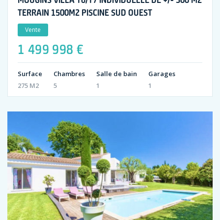
TERRAIN 1500M2 PISCINE SUD OUEST
Vente
1 499 998 €
Surface
Chambres
Salle de bain
Garages
275 M2
5
1
1