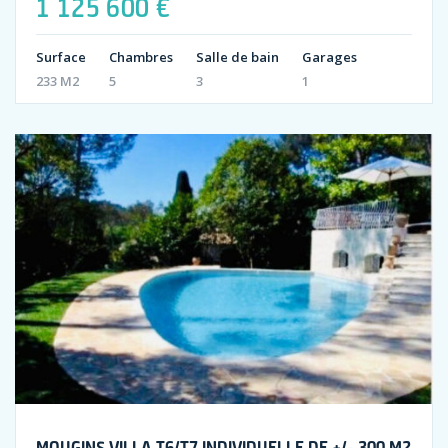
1 125 600 €
Surface
Chambres
Salle de bain
Garages
233 M2
5
3
1
MOUGINS VILLA T6/T7 INDIVIDUELLE DE +/- 300 M2