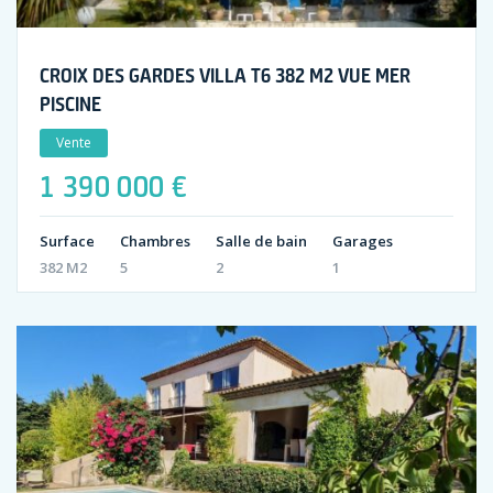
CROIX DES GARDES VILLA T6 382 M2 VUE MER
PISCINE
Vente
1 390 000 €
Surface
Chambres
Salle de bain
Garages
382 M2
5
2
1