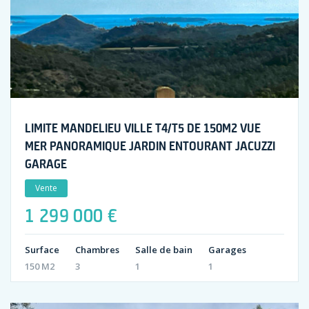
LIMITE MANDELIEU VILLE T4/T5 DE 150M2 VUE
MER PANORAMIQUE JARDIN ENTOURANT JACUZZI
GARAGE
Vente
1 299 000 €
Surface
Chambres
Salle de bain
Garages
150 M2
3
1
1