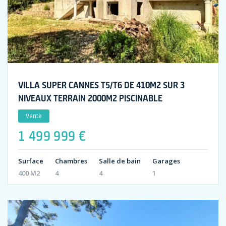
VILLA SUPER CANNES T5/T6 DE 410M2 SUR 3
NIVEAUX TERRAIN 2000M2 PISCINABLE
Vente
1 499 999 €
Surface
Chambres
Salle de bain
Garages
400 M2
4
4
1