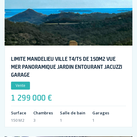
LIMITE MANDELIEU VILLE T4/T5 DE 150M2 VUE
MER PANORAMIQUE JARDIN ENTOURANT JACUZZI
GARAGE
Vente
1 299 000 €
Surface
Chambres
Salle de bain
Garages
150 M2
3
1
1