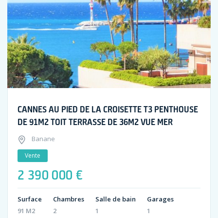
CANNES AU PIED DE LA CROISETTE T3 PENTHOUSE
DE 91M2 TOIT TERRASSE DE 36M2 VUE MER
Banane
Vente
2 390 000 €
Surface
Chambres
Salle de bain
Garages
91 M2
2
1
1