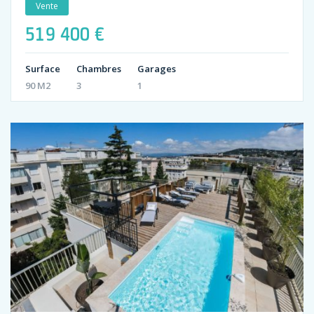
Vente
519 400 €
Surface
Chambres
Garages
90 M2
3
1