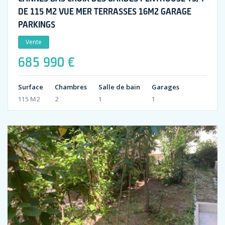
DE 115 M2 VUE MER TERRASSES 16M2 GARAGE
PARKINGS
Vente
685 990 €
Surface
Chambres
Salle de bain
Garages
115 M2
2
1
1