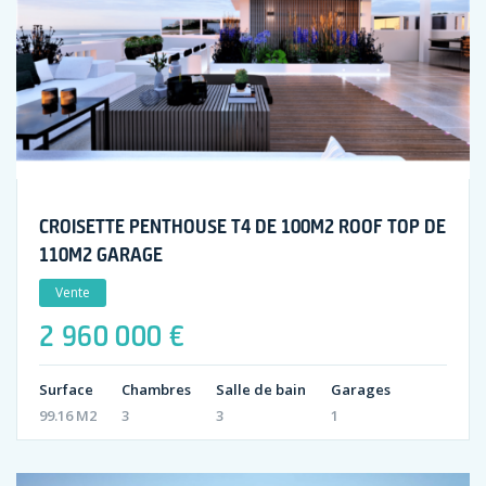
CROISETTE PENTHOUSE T4 DE 100M2 ROOF TOP DE
110M2 GARAGE
Vente
2 960 000 €
Surface
Chambres
Salle de bain
Garages
99.16 M2
3
3
1