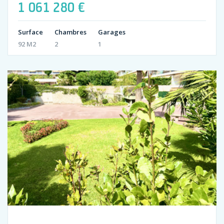
1 061 280 €
Surface
Chambres
Garages
92 M2
2
1