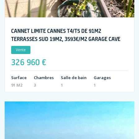
CANNET LIMITE CANNES T4/T5 DE 91M2
TERRASSES SUD 19M2, 3593€/M2 GARAGE CAVE
Vente
326 960 €
Surface
Chambres
Salle de bain
Garages
91 M2
3
1
1