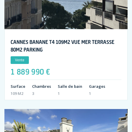
CANNES BANANE T4 109M2 VUE MER TERRASSE
80M2 PARKING
Vente
1 889 990 €
Surface
Chambres
Salle de bain
Garages
109 M2
3
1
1