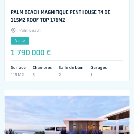
PALM BEACH MAGNIFIQUE PENTHOUSE T4 DE
115M2 ROOF TOP 176M2
Palm beach
Vente
1 790 000 €
Surface
Chambres
Salle de bain
Garages
115 M2
3
2
1