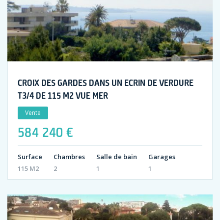
CROIX DES GARDES DANS UN ECRIN DE VERDURE
T3/4 DE 115 M2 VUE MER
Vente
584 240 €
Surface
Chambres
Salle de bain
Garages
115 M2
2
1
1