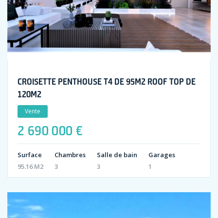
CROISETTE PENTHOUSE T4 DE 95M2 ROOF TOP DE
120M2
Vente
2 690 000 €
Surface
Chambres
Salle de bain
Garages
95.16 M2
3
3
1