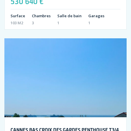
530 640 €
Surface
Chambres
Salle de bain
Garages
103 M2
3
1
1
CANNES BAS CROIX DES GARDES PENTHOUSE T3/4