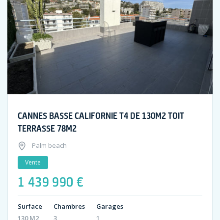
CANNES BASSE CALIFORNIE T4 DE 130M2 TOIT
TERRASSE 78M2
Palm beach
Vente
1 439 990 €
Surface
Chambres
Garages
130 M2
3
1