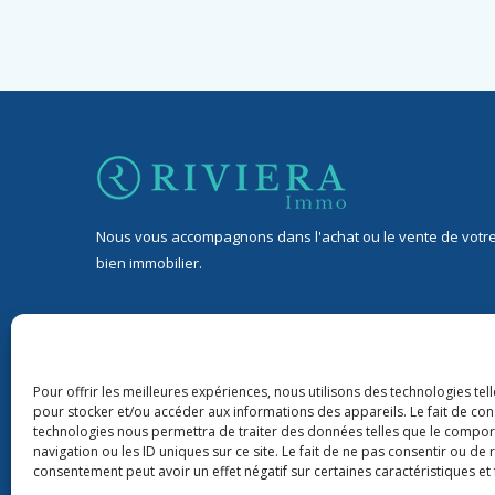
Nous vous accompagnons dans l'achat ou le vente de votr
bien immobilier.
32 Avenue Jean de Lattre de Tassigny, 06400 Cannes
9 rond-point Duboys d’Angers, 06400 Cannes
Pour offrir les meilleures expériences, nous utilisons des technologies tel
pour stocker et/ou accéder aux informations des appareils. Le fait de con
+33 06 76 88 43 22
technologies nous permettra de traiter des données telles que le compo
navigation ou les ID uniques sur ce site. Le fait de ne pas consentir ou de 
riviera06immo@gmail.com
consentement peut avoir un effet négatif sur certaines caractéristiques et 