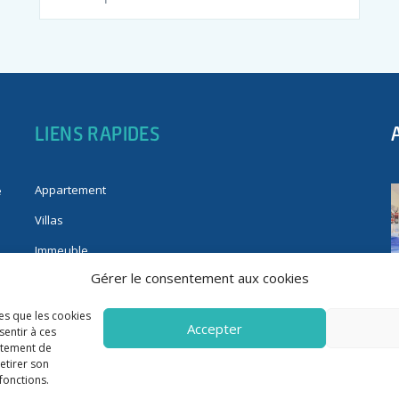
LIENS RAPIDES
Appartement
e
Villas
Immeuble
Gérer le consentement aux cookies
Fonds de commerce
Immobilier pro
les que les cookies
Accepter
sentir à ces
rtement de
retirer son
fonctions.