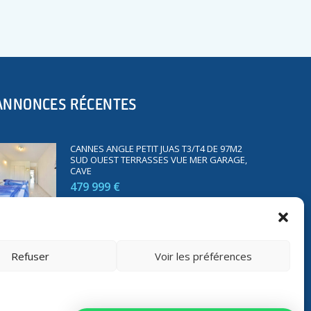
ANNONCES RÉCENTES
CANNES ANGLE PETIT JUAS T3/T4 DE 97M2
SUD OUEST TERRASSES VUE MER GARAGE,
CAVE
479 999 €
SAINT RAPHAËL BORD DE MER T2 DE 45M2
VUE MER TERRASSE PARKING
Refuser
Voir les préférences
350 000 €