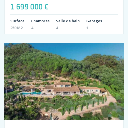
1 699 000 €
Surface
Chambres
Salle de bain
Garages
250 M2
4
4
1