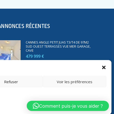
ANNONCES RÉCENTES
CANNES ANGLE PETIT JUAS T3/T4 DE 97M2
SUD OUEST TERRASSES VUE MER GARAGE,
CAVE
479 999 €
SAINT RAPHAËL BORD DE MER T2 DE 45M2
VUE MER TERRASSE PARKING
Refuser
Voir les préférences
350 000 €
Comment puis-je vous aider ?