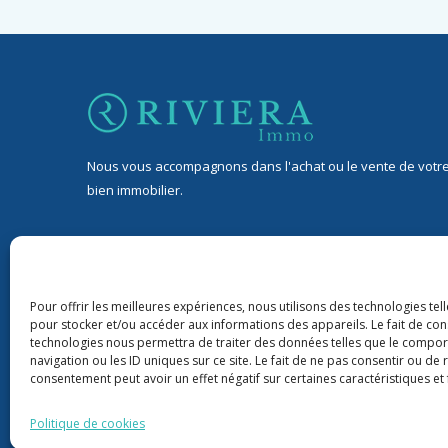
Nous vous accompagnons dans l'achat ou le vente de votr
bien immobilier.
32 Avenue Jean de Lattre de Tassigny, 06400 Cannes
9 rond-point Duboys d’Angers, 06400 Cannes
Pour offrir les meilleures expériences, nous utilisons des technologies tel
pour stocker et/ou accéder aux informations des appareils. Le fait de con
+33 06 76 88 43 22
technologies nous permettra de traiter des données telles que le compo
navigation ou les ID uniques sur ce site. Le fait de ne pas consentir ou de 
riviera06immo@gmail.com
consentement peut avoir un effet négatif sur certaines caractéristiques et 
Politique de cookies