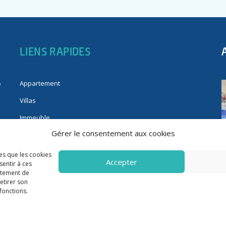
LIENS RAPIDES
Appartement
e
Villas
Immeuble
Gérer le consentement aux cookies
Fonds de commerce
Immobilier pro
les que les cookies
Accepter
sentir à ces
rtement de
retirer son
fonctions.