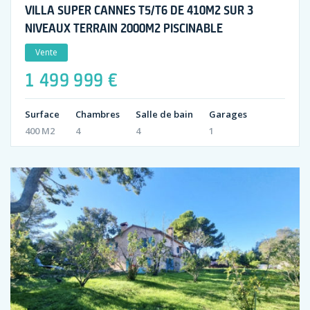
VILLA SUPER CANNES T5/T6 DE 410M2 SUR 3
NIVEAUX TERRAIN 2000M2 PISCINABLE
Vente
1 499 999 €
Surface
Chambres
Salle de bain
Garages
400 M2
4
4
1