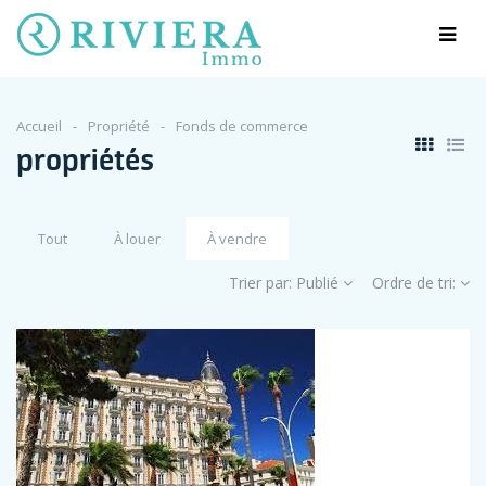
Accueil
Propriété
Fonds de commerce
propriétés
Tout
À louer
À vendre
Trier par:
Publié
Ordre de tri: