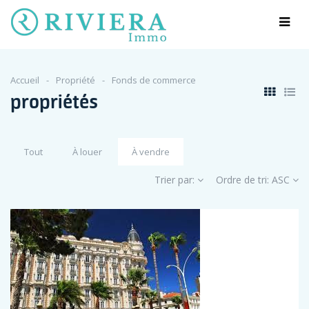
Accueil
Propriété
Fonds de commerce
propriétés
Tout
À louer
À vendre
Trier par:
Ordre de tri:
ASC