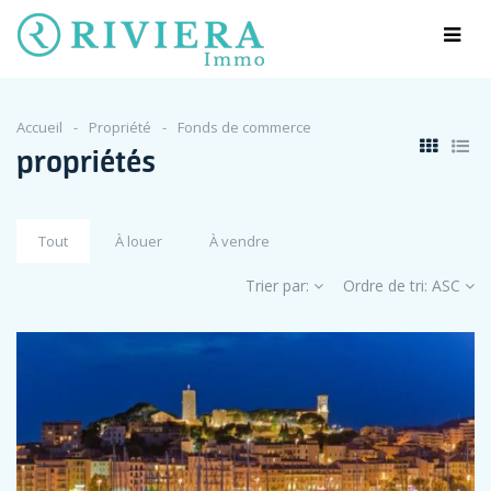
Accueil
Propriété
Fonds de commerce
propriétés
Tout
À louer
À vendre
Trier par:
Ordre de tri:
ASC