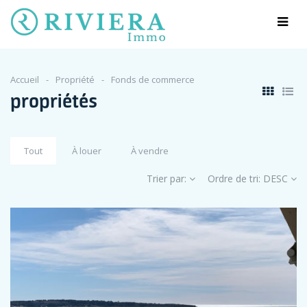
Accueil
Propriété
Fonds de commerce
propriétés
Tout
À louer
À vendre
Trier par:
Ordre de tri:
DESC