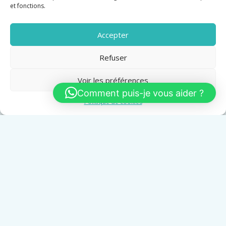
et fonctions.
Accepter
Refuser
Voir les préférences
Comment puis-je vous aider ?
Politique de cookies
RESTAURANT HYPER CENTRE PROCHE CROISETTTE
65 M2
Vente
345 000 €
Surface
65 M2