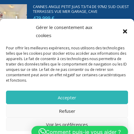
CANNES ANGLE PETIT JUAS T3/T4 DE 97M2 SUD OUEST
TERRASSES VUE MER GARAGE, CAVE
479 999 €
Gérer le consentement aux
cookies
SAINT RAPHAËL BORD DE MER T2 DE 45M2 VUE MER
TERRASSE PARKING
Pour offrir les meilleures expériences, nous utilisons des technologies
telles que les cookies pour stocker et/ou accéder aux informations des
350 000 €
appareils. Le fait de consentir à ces technologies nous permettra de
traiter des données telles que le comportement de navigation ou les ID
uniques sur ce site. Le fait de ne pas consentir ou de retirer son
consentement peut avoir un effet négatif sur certaines caractéristiques
et fonctions.
Accepter
Refuser
Voir les préférences
2020-2023 Riviera Immo - Tous Droits réservés -
Mentions Légales
Comment puis-je vous aider ?