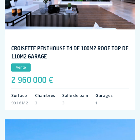
CROISETTE PENTHOUSE T4 DE 100M2 ROOF TOP DE
110M2 GARAGE
Vente
2 960 000 €
Surface
Chambres
Salle de bain
Garages
99.16 M2
3
3
1