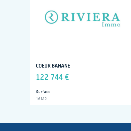
COEUR BANANE
122 744 €
Surface
16 M2