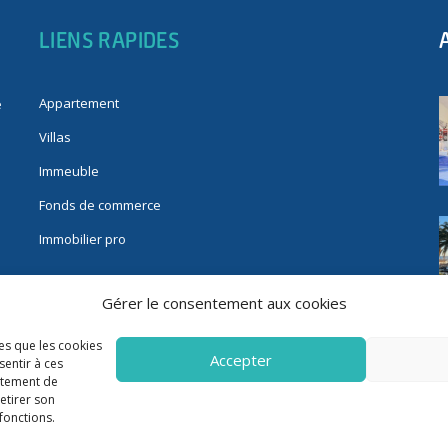
LIENS RAPIDES
Appartement
e
Villas
Immeuble
Fonds de commerce
Immobilier pro
Gérer le consentement aux cookies
les que les cookies
Accepter
sentir à ces
rtement de
retirer son
fonctions.
3 Riviera Immo - Tous Droits réservés -
Mentions Légales