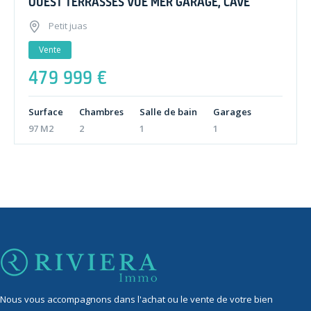
OUEST TERRASSES VUE MER GARAGE, CAVE
Petit juas
Vente
479 999 €
Surface
Chambres
Salle de bain
Garages
97 M2
2
1
1
Nous vous accompagnons dans l'achat ou le vente de votre bien