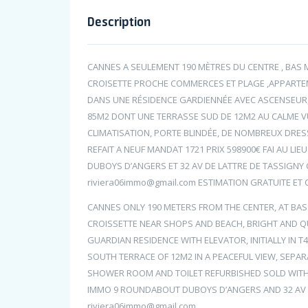
Description
CANNES A SEULEMENT 190 MÈTRES DU CENTRE , BAS 
CROISETTE PROCHE COMMERCES ET PLAGE ,APPARTE
DANS UNE RÉSIDENCE GARDIENNÉE AVEC ASCENSEUR, 
85M2 DONT UNE TERRASSE SUD DE 12M2 AU CALME V
CLIMATISATION, PORTE BLINDÉE, DE NOMBREUX DRESS
REFAIT A NEUF MANDAT 1721 PRIX 598900€ FAI AU LIE
DUBOYS D’ANGERS ET 32 AV DE LATTRE DE TASSIGNY
riviera06immo@gmail.com ESTIMATION GRATUITE ET 
CANNES ONLY 190 METERS FROM THE CENTER, AT BA
CROISSETTE NEAR SHOPS AND BEACH, BRIGHT AND Q
GUARDIAN RESIDENCE WITH ELEVATOR, INITIALLY IN
SOUTH TERRACE OF 12M2 IN A PEACEFUL VIEW, SEPAR
SHOWER ROOM AND TOILET REFURBISHED SOLD WITH C
IMMO 9 ROUNDABOUT DUBOYS D’ANGERS AND 32 AV D
riviera06immo@gmail.com