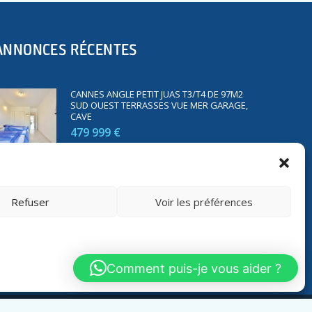
ANNONCES RÉCENTES
CANNES ANGLE PETIT JUAS T3/T4 DE 97M2
SUD OUEST TERRASSES VUE MER GARAGE,
CAVE
479 999 €
SAINT RAPHAËL BORD DE MER T2 DE 45M2
VUE MER TERRASSE PARKING
Refuser
Voir les préférences
350 000 €
Comment puis-je vous aider ?