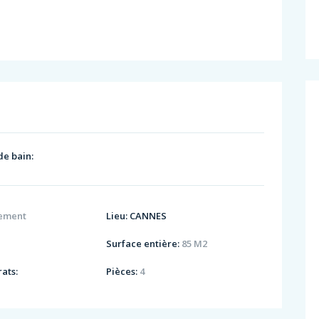
de bain:
ement
Lieu:
CANNES
Surface entière:
85 M2
ats:
Pièces:
4