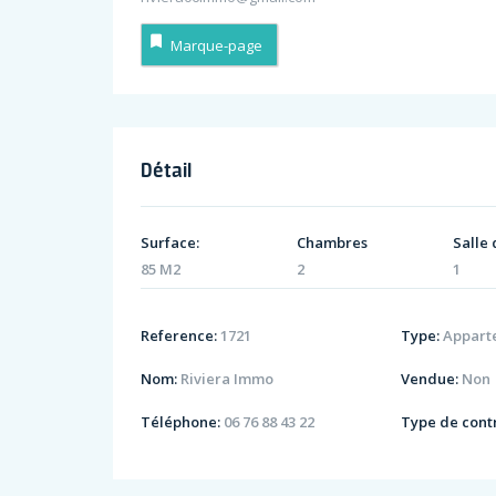
Marque-page
Détail
Surface:
Chambres
Salle 
85 M2
2
1
Reference:
1721
Type:
Appart
Nom:
Riviera Immo
Vendue:
Non
Téléphone:
06 76 88 43 22
Type de contr