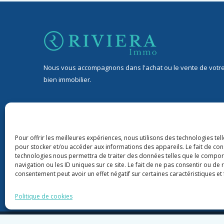
Nous vous accompagnons dans l'achat ou le vente de votr
bien immobilier.
32 Avenue Jean de Lattre de Tassigny, 06400 Cannes
9 rond-point Duboys d’Angers, 06400 Cannes
Pour offrir les meilleures expériences, nous utilisons des technologies tel
pour stocker et/ou accéder aux informations des appareils. Le fait de con
+33 06 76 88 43 22
technologies nous permettra de traiter des données telles que le compo
navigation ou les ID uniques sur ce site. Le fait de ne pas consentir ou de 
riviera06immo@gmail.com
consentement peut avoir un effet négatif sur certaines caractéristiques et 
Politique de cookies