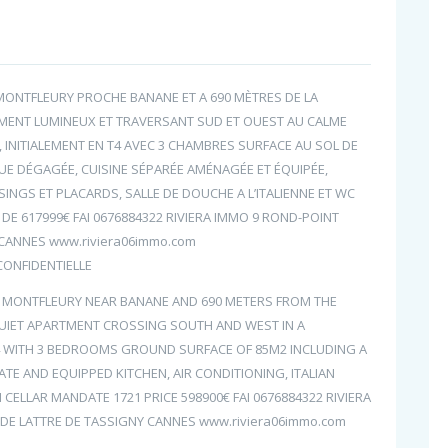
MONTFLEURY PROCHE BANANE ET A 690 MÈTRES DE LA
MENT LUMINEUX ET TRAVERSANT SUD ET OUEST AU CALME
INITIALEMENT EN T4 AVEC 3 CHAMBRES SURFACE AU SOL DE
UE DÉGAGÉE, CUISINE SÉPARÉE AMÉNAGÉE ET ÉQUIPÉE,
INGS ET PLACARDS, SALLE DE DOUCHE A L’ITALIENNE ET WC
U DE 617999€ FAI 0676884322 RIVIERA IMMO 9 ROND-POINT
 CANNES www.riviera06immo.com
CONFIDENTIELLE
S MONTFLEURY NEAR BANANE AND 690 METERS FROM THE
UIET APARTMENT CROSSING SOUTH AND WEST IN A
 T4 WITH 3 BEDROOMS GROUND SURFACE OF 85M2 INCLUDING A
ATE AND EQUIPPED KITCHEN, AIR CONDITIONING, ITALIAN
ELLAR MANDATE 1721 PRICE 598900€ FAI 0676884322 RIVIERA
E LATTRE DE TASSIGNY CANNES www.riviera06immo.com