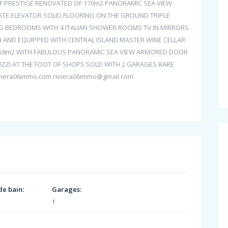
 OF PRESTIGE RENOVATED OF 170m2 PANORAMIC SEA VIEW
VATE ELEVATOR SOLID FLOORING ON THE GROUND TRIPLE
G BEDROOMS WITH 4 ITALIAN SHOWER ROOMS TV IN MIRRORS
EN AND EQUIPPED WITH CENTRAL ISLAND MASTER WINE CELLAR
 258m2 WITH FABULOUS PANORAMIC SEA VIEW ARMORED DOOR
ZZI AT THE FOOT OF SHOPS SOLD WITH 2 GARAGES RARE
iviera06immo.com riviera06immo@gmail.com
de bain:
Garages:
1