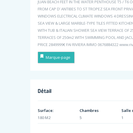
JUAN BEACH FEET IN THE WATER PENTHOUSE T5 / T6
FROM CAP D’ ANTIBES TO ST TROPEZ SEA FRONT PRI
WINDOWS ELECTRICAL CLIMATE WINDOWS 4 DRESSIN
SEA VIEW & LARGE MARBLE-TYPE TILES FITTED KITCH
WITH TUB & ITALIAN SHOWER SEA VIEW TERRACE OF
TERRACES OF 250m2 WITH SWIMMING POOL AND JACU
PRICE 2849999€ FAI RIVIERA IMMO 0676884322 www.r
Marque-page
Détail
Surface:
Chambres
Salle 
180 M2
5
1