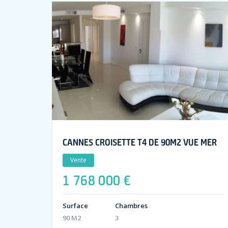
CANNES CROISETTE T4 DE 90M2 VUE MER
Vente
1 768 000 €
Surface
Chambres
90 M2
3