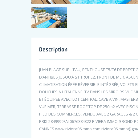
Description
JUAN PLAGE SUR L’EAU, PENTHOUSE T5/T6 DE PRESTI
D’ANTIBES JUSQU’À ST TROPEZ, FRONT DE MER. ASCEN
CLIMATISATION ÉPÉE RÉVERSIBLE INTÉGRÉE, VOLETS E
DOUCHES A L’ITALIENNE, TV DANS LES MIROIRS VUE
ET ÉQUIPÉE AVEC ILOT CENTRAL, CAVE A VIN, MASTE
VUE MER, TERRASSE ROOF TOP DE 250m2 AVEC PISCI
PIED DES COMMERCES, VENDU AVEC 2 GARAGES & 2 C
PRIX 2849999FAI 0676884322 RIVIERA IMMO 9 ROND-
CANNES www.riviera06immo.com riviera06immo@gma