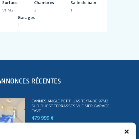
Surface
Chambres
Salle de bain
91 M2
3
1
Garages
1
ANNONCES RÉCENTES
CANNES ANGLE PETIT JUAS T3/T4 DE 97M2
SUD OUEST TERRASSES VUE MER GARAGE,
CAVE
479 999 €
SAINT RAPHAËL BORD DE MER T2 DE 45M2