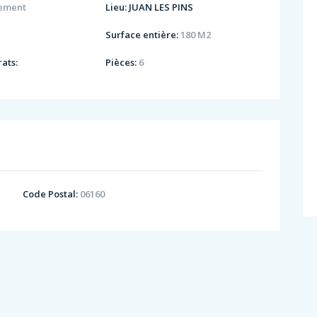
ement
Lieu:
JUAN LES PINS
Surface entière:
180 M2
ats:
Pièces:
6
Code Postal:
06160