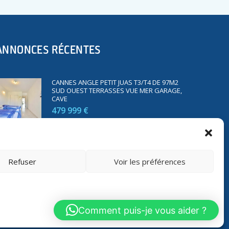
ANNONCES RÉCENTES
CANNES ANGLE PETIT JUAS T3/T4 DE 97M2
SUD OUEST TERRASSES VUE MER GARAGE,
CAVE
479 999 €
SAINT RAPHAËL BORD DE MER T2 DE 45M2
VUE MER TERRASSE PARKING
Refuser
Voir les préférences
350 000 €
Comment puis-je vous aider ?