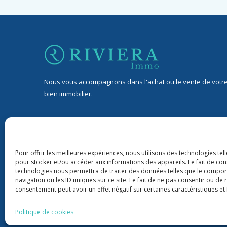
Nous vous accompagnons dans l'achat ou le vente de votr
bien immobilier.
32 Avenue Jean de Lattre de Tassigny, 06400 Cannes
9 rond-point Duboys d’Angers, 06400 Cannes
Pour offrir les meilleures expériences, nous utilisons des technologies tel
pour stocker et/ou accéder aux informations des appareils. Le fait de con
+33 06 76 88 43 22
technologies nous permettra de traiter des données telles que le compo
navigation ou les ID uniques sur ce site. Le fait de ne pas consentir ou de 
riviera06immo@gmail.com
consentement peut avoir un effet négatif sur certaines caractéristiques et 
Politique de cookies