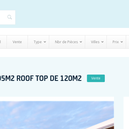
l
Vente
Type
Nbr de Pièces
Villes
Prix
95M2 ROOF TOP DE 120M2
Vente