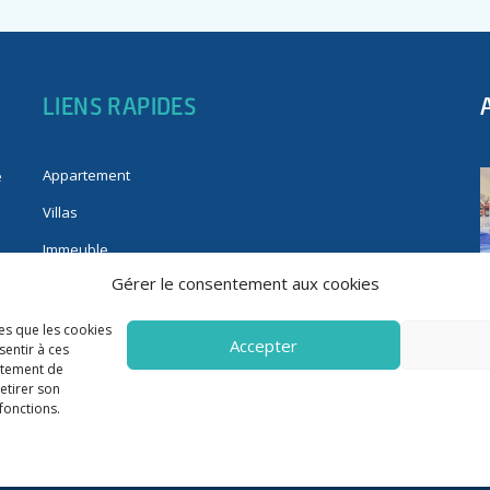
LIENS RAPIDES
Appartement
e
Villas
Immeuble
Gérer le consentement aux cookies
Fonds de commerce
Immobilier pro
les que les cookies
Accepter
sentir à ces
rtement de
retirer son
fonctions.