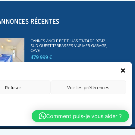
ANNONCES RÉCENTES
CANNES ANGLE PETIT JUAS T3/T4 DE 97M2
SUD OUEST TERRASSES VUE MER GARAGE,
CAVE
479 999 €
SAINT RAPHAËL BORD DE MER T2 DE 45M2
VUE MER TERRASSE PARKING
Refuser
Voir les préférences
350 000 €
Comment puis-je vous aider ?