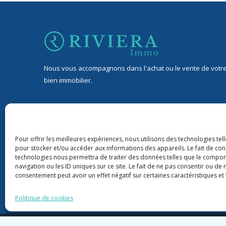
Nous vous accompagnons dans l'achat ou le vente de votr
bien immobilier.
32 Avenue Jean de Lattre de Tassigny, 06400 Cannes
9 rond-point Duboys d’Angers, 06400 Cannes
Pour offrir les meilleures expériences, nous utilisons des technologies tel
pour stocker et/ou accéder aux informations des appareils. Le fait de con
+33 06 76 88 43 22
technologies nous permettra de traiter des données telles que le compo
navigation ou les ID uniques sur ce site. Le fait de ne pas consentir ou de 
riviera06immo@gmail.com
consentement peut avoir un effet négatif sur certaines caractéristiques et 
Politique de cookies