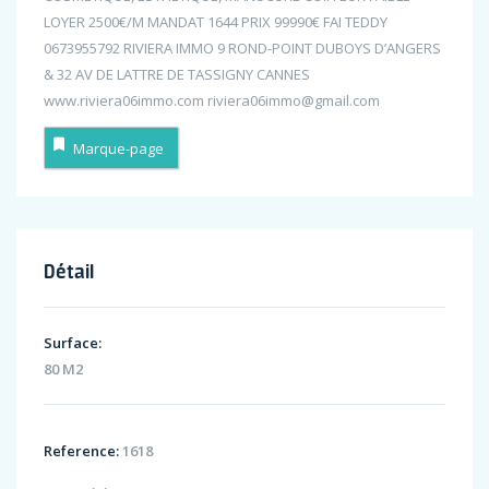
LOYER 2500€/M MANDAT 1644 PRIX 99990€ FAI TEDDY
0673955792 RIVIERA IMMO 9 ROND-POINT DUBOYS D’ANGERS
& 32 AV DE LATTRE DE TASSIGNY CANNES
www.riviera06immo.com riviera06immo@gmail.com
Marque-page
Détail
Surface:
80 M2
Reference:
1618