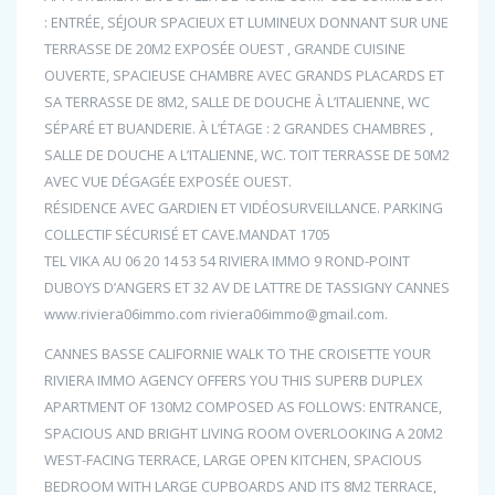
: ENTRÉE, SÉJOUR SPACIEUX ET LUMINEUX DONNANT SUR UNE
TERRASSE DE 20M2 EXPOSÉE OUEST , GRANDE CUISINE
OUVERTE, SPACIEUSE CHAMBRE AVEC GRANDS PLACARDS ET
SA TERRASSE DE 8M2, SALLE DE DOUCHE À L’ITALIENNE, WC
SÉPARÉ ET BUANDERIE. À L’ÉTAGE : 2 GRANDES CHAMBRES ,
SALLE DE DOUCHE A L’ITALIENNE, WC. TOIT TERRASSE DE 50M2
AVEC VUE DÉGAGÉE EXPOSÉE OUEST.
RÉSIDENCE AVEC GARDIEN ET VIDÉOSURVEILLANCE. PARKING
COLLECTIF SÉCURISÉ ET CAVE.MANDAT 1705
TEL VIKA AU 06 20 14 53 54 RIVIERA IMMO 9 ROND-POINT
DUBOYS D’ANGERS ET 32 AV DE LATTRE DE TASSIGNY CANNES
www.riviera06immo.com riviera06immo@gmail.com.
CANNES BASSE CALIFORNIE WALK TO THE CROISETTE YOUR
RIVIERA IMMO AGENCY OFFERS YOU THIS SUPERB DUPLEX
APARTMENT OF 130M2 COMPOSED AS FOLLOWS: ENTRANCE,
SPACIOUS AND BRIGHT LIVING ROOM OVERLOOKING A 20M2
WEST-FACING TERRACE, LARGE OPEN KITCHEN, SPACIOUS
BEDROOM WITH LARGE CUPBOARDS AND ITS 8M2 TERRACE,