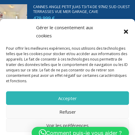
CANNES ANGLE PETIT JUAS T3/T4 DE 97M2 SUD OUEST
TERRASSES VUE MER GARAGE, CAVE
479 999 €
Gérer le consentement aux
cookies
SAINT RAPHAËL BORD DE MER T2 DE 45M2 VUE MER
TERRASSE PARKING
Pour offrir les meilleures expériences, nous utilisons des technologies
telles que les cookies pour stocker et/ou accéder aux informations des
350 000 €
appareils. Le fait de consentir à ces technologies nous permettra de
traiter des données telles que le comportement de navigation ou les ID
uniques sur ce site. Le fait de ne pas consentir ou de retirer son
consentement peut avoir un effet négatif sur certaines caractéristiques
et fonctions.
Accepter
Refuser
Voir les préférences
2020-2023 Riviera Immo - Tous Droits réservés -
Mentions Légales
Comment puis-je vous aider ?