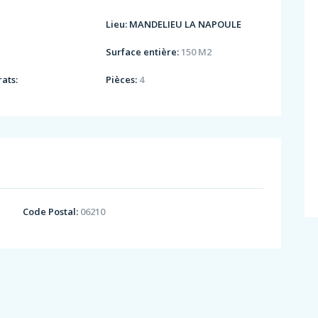
Lieu:
MANDELIEU LA NAPOULE
Surface entière:
150 M2
ats:
Pièces:
4
Code Postal:
06210