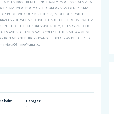
ER’S VILLA 150M2 BENEFITTING FROM A PANORAMIC SEA VIEW
LARGE 40M2 LIVING ROOM OVERLOOKING A GARDEN 1500M2
10 X 5 POOL OVERLOOKING THE SEA, POOL HOUSE WITH
RRACES YOU WILL ALSO FIND 3 BEAUTIFUL BEDROOMS WITH A
URNISHED KITCHEN, 2 DRESSING ROOM, CELLARS, AN OFFICE,
ACES AND STORAGE SPACES COMPLETE THIS VILLA A MUST
MO 9 ROND-POINT DUBOYS D’ANGERS AND 32 AV DE LATTRE DE
om riviera06immo@gmail.com
de bain:
Garages:
1