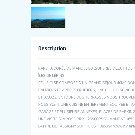
Description
RARE ! A L’ORÉE DE MANDELIEU ,SUPERBE VILLA T4 D
ÎLES DE LÉRINS.
CELLE CI SE COMPOSE D’UN GRAND SÉJOUR 40M2 DON
PALMIERS ET ARBRES FRUITIERS, UNE BELLE PISCINE 
ET JACUZZI ENTOURE DE 3 TERRASSES VOUS TROUVER
POSSIBLE 4, UNE CUISINE ENTIÈREMENT ÉQUIPÉE ET 
GARAGE ET PLUSIEURS ANNEXES, PLACES DE PARKIN
UNE VISITE S’IMPOSE PRIX 1299000€ FAI MANDAT 165
LATTRE DE TASSIGNY SOPHIE 0611385394 www.rivier