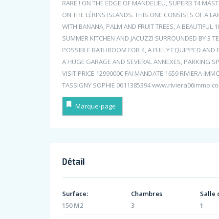
RARE ! ON THE EDGE OF MANDELIEU, SUPERB T4 MAST
ON THE LÉRINS ISLANDS. THIS ONE CONSISTS OF A 
WITH BANANA, PALM AND FRUIT TREES, A BEAUTIFUL 
SUMMER KITCHEN AND JACUZZI SURROUNDED BY 3 TE
POSSIBLE BATHROOM FOR 4, A FULLY EQUIPPED AND F
A HUGE GARAGE AND SEVERAL ANNEXES, PARKING SP
VISIT PRICE 1299000€ FAI MANDATE 1659 RIVIERA IM
TASSIGNY SOPHIE 0611385394 www.riviera06immo.c
Marque-page
Détail
Surface:
Chambres
Salle 
150 M2
3
1