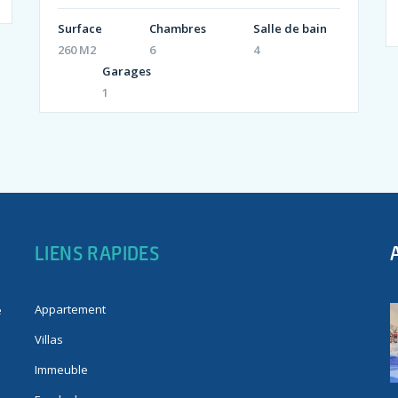
Surface
Chambres
Salle de bain
260 M2
6
4
Garages
1
LIENS RAPIDES
Appartement
e
Villas
Immeuble