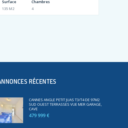
Surface
Chambres
135 M2
4
ANNONCES RÉCENTES
CANNES ANGLE PETIT JUAS T3/T4 DE 97M2
SUD OUEST TERRASSES VUE MER GARAGE,
CAVE
479 999 €