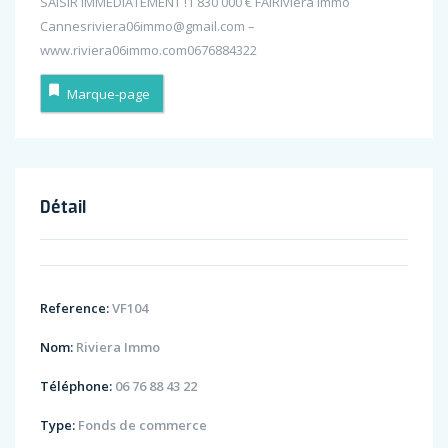
SAISIR IMMÉDIATEMENT !1 830 000 € FAIRiviera Immo
Cannesriviera06immo@gmail.com –
www.riviera06immo.com0676884322
Marque-page
Détail
Reference:
VF104
Nom:
Riviera Immo
Téléphone:
06 76 88 43 22
Type:
Fonds de commerce