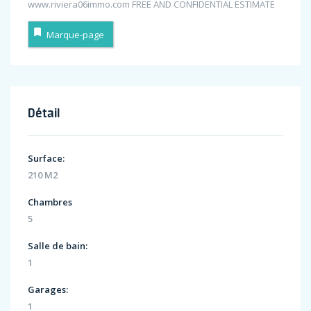
www.riviera06immo.com FREE AND CONFIDENTIAL ESTIMATE
Marque-page
Détail
Surface:
210 M2
Chambres
5
Salle de bain:
1
Garages:
1