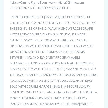
riviera06immo@gmail.com www.riviera06immo.com
ESTIMATION GRATUITE ET CONFIDENTIELLE
CANNES CENTRAL PETIT JUAS IN A QUIET PLACE NEAR THE
CENTER & THE SEA IN A GREENERY ECRIN OF A PALACE FROM
THE BEGINNING OF THE XX WALK-IN SHOWER,202 SQUARE
METERS NEW DOUBLE GLAZING, NICE HEIGHT UNDER
CEILINGS, 51M2 LIVING ROOM WITH FIREPLACE, SOUTH
ORIENTATION WITH BEAUTIFUL PANORAMIC SEA VIEW NOT
OPPOSITE MASTERBEEDROOM 25M2 + 3 BEDROOMS
BETWEEN 11M2 AND 12M2 NEW PROGRAMMABLE
INTEGRATED DAIKIN AIR CONDITIONING IN ALL THE ROOMS,
18M2 SOLARIUM WITH ELECTRIC ROOF, AMAZING VIEW OVER
THE BAY OF CANNES, MANY NEW CUPBOARDS AND DRESSING
ROOM, SOLD WITH FURNITURE + 75000€ , CELLAR OF 12M2
SOLD WITH DOUBLE GARAGE 18m2 IN A SECURE LUXURY
RESIDENCE WITH 2 GATES AND GUARDIAN PRICE 1340000€ FAI
MANDATE 1494 RIVIERA IMMO 9 ROND-POINT DUBOYS
D’ANGERS CANNES 0676884322 riviera06immo@gmail.com