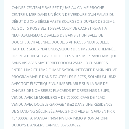
CANNES CENTRALE BAS PETIT JUAS AU CALME PROCHE
CENTRE & MER DANS UN ÉCRIN DE VERDURE D’UN PALAIS DU
DÉBUT DU XXe SIÈCLE VASTE BOURGEOIS DUPLEX DE 202M2
AU SOL T5 POSSIBLE T6 BEAUCOUP DE CACHET REFAIT A
NEUF,ASCENSEUR, 2 SALLES DE BAINS ET UN SALLE DE
DOUCHE A L’ITALIENNE, DOUBLES VITRAGES NEUFS, BELLE
HAUTEUR SOUS PLAFONDS,SEJOUR DE 51M2 AVEC CHEMINÉE,
ORIENTATION SUD AVEC DE BELLES VUES MER PANORAMIQUE
SANS VIS A VIS MASTERBEEDROOM 25M2 + 3 CHAMBRES
ENTRE 11M2 ET 12M2 CLIMATISATION INTÉGRÉE DAIKIN NEUVE
PROGRAMMABLE DANS TOUTES LES PIECES, SOLARIUM 18M2
AVEC TOIT ÉLECTRIQUE VUE IMPRENABLE SUR LA BAIE DE
CANNES,DE NOMBREUX PLACARDS ET DRESSINGS NEUFS,
VENDU AVEC LE MOBILIERS + DE 75000€, CAVE DE 12M2
VENDU AVEC DOUBLE GARAGE 18m2 DANS UNE RÉSIDENCE
DE STANDING SÉCURISÉE AVEC 2 PORTAILS ET GARDIEN PRIX
1340000€ FAI MANDAT 1494 RIVIERA IMMO 9 ROND-POINT
DUBOYS D’ANGERS CANNES 0676884322