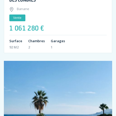
Banane
Vente
1 061 280 €
Surface
Chambres
Garages
92 M2
2
1