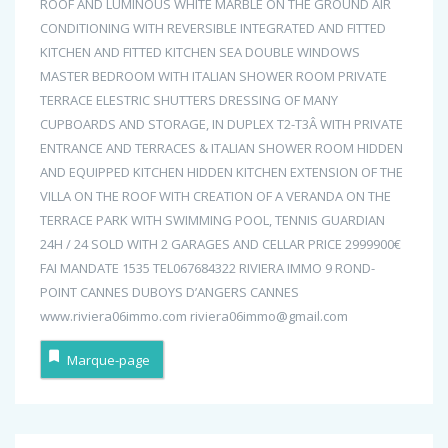
ROOF AND LUMINOUS WHITE MARBLE ON THE GROUND AIR
CONDITIONING WITH REVERSIBLE INTEGRATED AND FITTED
KITCHEN AND FITTED KITCHEN SEA DOUBLE WINDOWS
MASTER BEDROOM WITH ITALIAN SHOWER ROOM PRIVATE
TERRACE ELESTRIC SHUTTERS DRESSING OF MANY
CUPBOARDS AND STORAGE, IN DUPLEX T2-T3Â WITH PRIVATE
ENTRANCE AND TERRACES & ITALIAN SHOWER ROOM HIDDEN
AND EQUIPPED KITCHEN HIDDEN KITCHEN EXTENSION OF THE
VILLA ON THE ROOF WITH CREATION OF A VERANDA ON THE
TERRACE PARK WITH SWIMMING POOL, TENNIS GUARDIAN
24H / 24 SOLD WITH 2 GARAGES AND CELLAR PRICE 2999900€
FAI MANDATE 1535 TEL067684322 RIVIERA IMMO 9 ROND-
POINT CANNES DUBOYS D’ANGERS CANNES
www.riviera06immo.com riviera06immo@gmail.com
Marque-page