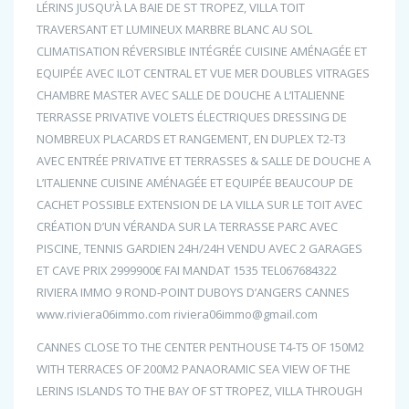
LÉRINS JUSQU’À LA BAIE DE ST TROPEZ, VILLA TOIT
TRAVERSANT ET LUMINEUX MARBRE BLANC AU SOL
CLIMATISATION RÉVERSIBLE INTÉGRÉE CUISINE AMÉNAGÉE ET
EQUIPÉE AVEC ILOT CENTRAL ET VUE MER DOUBLES VITRAGES
CHAMBRE MASTER AVEC SALLE DE DOUCHE A L’ITALIENNE
TERRASSE PRIVATIVE VOLETS ÉLECTRIQUES DRESSING DE
NOMBREUX PLACARDS ET RANGEMENT, EN DUPLEX T2-T3
AVEC ENTRÉE PRIVATIVE ET TERRASSES & SALLE DE DOUCHE A
L’ITALIENNE CUISINE AMÉNAGÉE ET EQUIPÉE BEAUCOUP DE
CACHET POSSIBLE EXTENSION DE LA VILLA SUR LE TOIT AVEC
CRÉATION D’UN VÉRANDA SUR LA TERRASSE PARC AVEC
PISCINE, TENNIS GARDIEN 24H/24H VENDU AVEC 2 GARAGES
ET CAVE PRIX 2999900€ FAI MANDAT 1535 TEL067684322
RIVIERA IMMO 9 ROND-POINT DUBOYS D’ANGERS CANNES
www.riviera06immo.com riviera06immo@gmail.com
CANNES CLOSE TO THE CENTER PENTHOUSE T4-T5 OF 150M2
WITH TERRACES OF 200M2 PANAORAMIC SEA VIEW OF THE
LERINS ISLANDS TO THE BAY OF ST TROPEZ, VILLA THROUGH