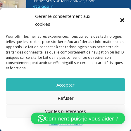
TERRASSES VUE MER GARAGE, CAVE
479 999 €
Gérer le consentement aux
cookies
SAINT RAPHAËL BORD DE MER T2 DE 45M2 VUE MER
TERRASSE PARKING
Pour offrir les meilleures expériences, nous utilisons des technologies
telles que les cookies pour stocker et/ou accéder aux informations des
350 000 €
appareils. Le fait de consentir à ces technologies nous permettra de
traiter des données telles que le comportement de navigation ou les ID
uniques sur ce site. Le fait de ne pas consentir ou de retirer son
consentement peut avoir un effet négatif sur certaines caractéristiques
et fonctions.
Accepter
Refuser
Voir les préférences
2020-2023 Riviera Immo - Tous Droits réservés -
Mentions Légales
Comment puis-je vous aider ?
Politique de cookies