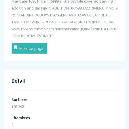
Mandate 1690 Price 446999 € FAI Possible covered parking in
addition and garage IN ADDITION 0676884322 RIVIERA IMMO 9
ROND-POINT DUBOYS D’ANGERS AND 32 AV DE LATTRE DE
TASSIGNY CANNES POSSIBLE GARAGE AND PARKING EXTRA
www.riviera06immo.com riviera06immo@gmail.com FREE AND
CONFIDENTIAL ESTIMATE
Marque-page
Détail
Surface:
103 M2
Chambres
3