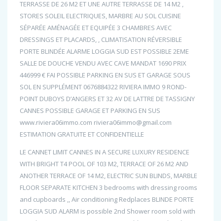
TERRASSE DE 26 M2 ET UNE AUTRE TERRASSE DE 14 M2 ,
STORES SOLEIL ELECTRIQUES, MARBRE AU SOL CUISINE
SÉPARÉE AMÉNAGÉE ET EQUIPÉE 3 CHAMBRES AVEC
DRESSINGS ET PLACARDS, , CLIMATISATION RÉVERSIBLE
PORTE BLINDÉE ALARME LOGGIA SUD EST POSSIBLE 2EME
SALLE DE DOUCHE VENDU AVEC CAVE MANDAT 1690 PRIX
446999 € FAI POSSIBLE PARKING EN SUS ET GARAGE SOUS
SOL EN SUPPLÉMENT 0676884322 RIVIERA IMMO 9 ROND-
POINT DUBOYS D’ANGERS ET 32 AV DE LATTRE DE TASSIGNY
CANNES POSSIBLE GARAGE ET PARKING EN SUS
www.riviera06immo.com riviera06immo@gmail.com
ESTIMATION GRATUITE ET CONFIDENTIELLE
LE CANNET LIMIT CANNES IN A SECURE LUXURY RESIDENCE
WITH BRIGHT T4 POOL OF 103 M2, TERRACE OF 26 M2 AND
ANOTHER TERRACE OF 14 M2, ELECTRIC SUN BLINDS, MARBLE
FLOOR SEPARATE KITCHEN 3 bedrooms with dressing rooms
and cupboards ,, Air conditioning Redplaces BLINDE PORTE
LOGGIA SUD ALARM is possible 2nd Shower room sold with