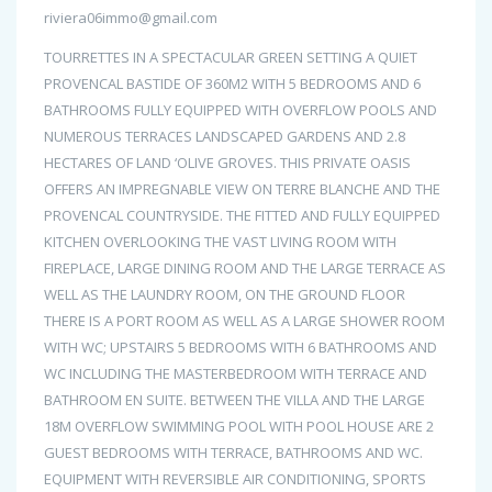
riviera06immo@gmail.com
TOURRETTES IN A SPECTACULAR GREEN SETTING A QUIET
PROVENCAL BASTIDE OF 360M2 WITH 5 BEDROOMS AND 6
BATHROOMS FULLY EQUIPPED WITH OVERFLOW POOLS AND
NUMEROUS TERRACES LANDSCAPED GARDENS AND 2.8
HECTARES OF LAND ‘OLIVE GROVES. THIS PRIVATE OASIS
OFFERS AN IMPREGNABLE VIEW ON TERRE BLANCHE AND THE
PROVENCAL COUNTRYSIDE. THE FITTED AND FULLY EQUIPPED
KITCHEN OVERLOOKING THE VAST LIVING ROOM WITH
FIREPLACE, LARGE DINING ROOM AND THE LARGE TERRACE AS
WELL AS THE LAUNDRY ROOM, ON THE GROUND FLOOR
THERE IS A PORT ROOM AS WELL AS A LARGE SHOWER ROOM
WITH WC; UPSTAIRS 5 BEDROOMS WITH 6 BATHROOMS AND
WC INCLUDING THE MASTERBEDROOM WITH TERRACE AND
BATHROOM EN SUITE. BETWEEN THE VILLA AND THE LARGE
18M OVERFLOW SWIMMING POOL WITH POOL HOUSE ARE 2
GUEST BEDROOMS WITH TERRACE, BATHROOMS AND WC.
EQUIPMENT WITH REVERSIBLE AIR CONDITIONING, SPORTS