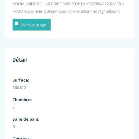
ROOM, WINE CELLAR PRICE 3980000€ FAI 0676884322 RIVIERA
IMMO www.riviera06immo.com riviera06immo@gmail.com
Marque-page
Détail
Surface:
360 M2
Chambres
5
Salle de bain:
6
Garages: