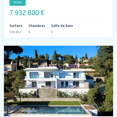
Vente
7 932 800 €
Surface
Chambres
Salle de bain
555 M2
5
5