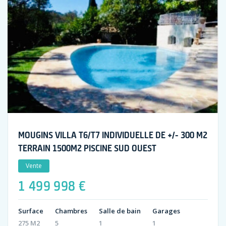
MOUGINS VILLA T6/T7 INDIVIDUELLE DE +/- 300 M2
TERRAIN 1500M2 PISCINE SUD OUEST
Vente
1 499 998 €
Surface
Chambres
Salle de bain
Garages
275 M2
5
1
1