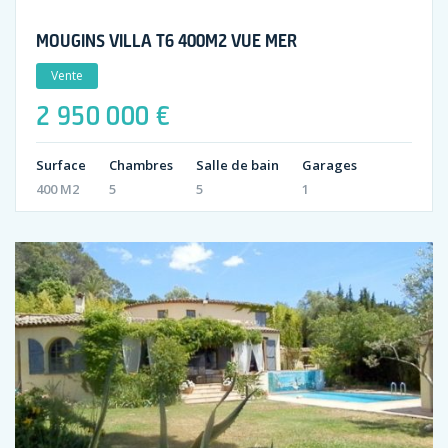
MOUGINS VILLA T6 400M2 VUE MER
Vente
2 950 000 €
Surface
Chambres
Salle de bain
Garages
400 M2
5
5
1