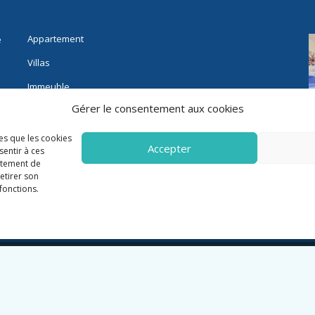
Appartement
e
Villas
Immeuble
Gérer le consentement aux cookies
Fonds de commerce
Immobilier pro
les que les cookies
Accepter
sentir à ces
rtement de
retirer son
fonctions.
3 Riviera Immo - Tous Droits réservés -
Mentions Légales