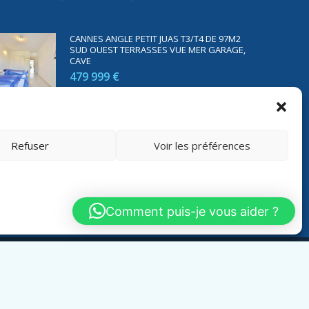
CANNES ANGLE PETIT JUAS T3/T4 DE 97M2
SUD OUEST TERRASSES VUE MER GARAGE,
CAVE
479 999 €
SAINT RAPHAËL BORD DE MER T2 DE 45M2
VUE MER TERRASSE PARKING
Refuser
Voir les préférences
350 000 €
Comment puis-je vous aider ?