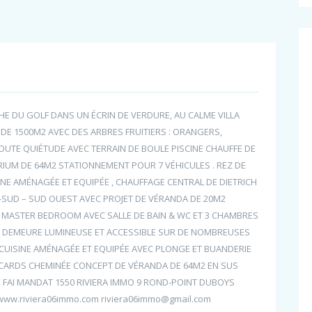
 DU GOLF DANS UN ÉCRIN DE VERDURE, AU CALME VILLA
 DE 1500M2 AVEC DES ARBRES FRUITIERS : ORANGERS,
OUTE QUIÉTUDE AVEC TERRAIN DE BOULE PISCINE CHAUFFE DE
RIUM DE 64M2 STATIONNEMENT POUR 7 VÉHICULES . REZ DE
SINE AMÉNAGÉE ET EQUIPÉE , CHAUFFAGE CENTRAL DE DIETRICH
 -SUD – SUD OUEST AVEC PROJET DE VÉRANDA DE 20M2
E MASTER BEDROOM AVEC SALLE DE BAIN & WC ET 3 CHAMBRES
IFS DEMEURE LUMINEUSE ET ACCESSIBLE SUR DE NOMBREUSES
CUISINE AMÉNAGÉE ET EQUIPÉE AVEC PLONGE ET BUANDERIE
CARDS CHEMINÉE CONCEPT DE VÉRANDA DE 64M2 EN SUS
€ FAI MANDAT 1550 RIVIERA IMMO 9 ROND-POINT DUBOYS
www.riviera06immo.com riviera06immo@gmail.com