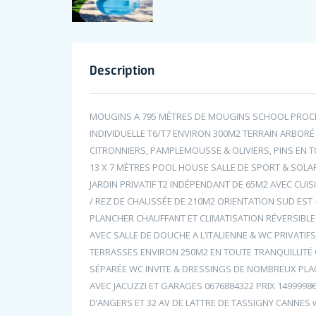
Description
MOUGINS A 795 MÈTRES DE MOUGINS SCHOOL PROCHE
INDIVIDUELLE T6/T7 ENVIRON 300M2 TERRAIN ARBORÉ
CITRONNIERS, PAMPLEMOUSSE & OLIVIERS, PINS EN T
13 X 7 MÈTRES POOL HOUSE SALLE DE SPORT & SOLA
JARDIN PRIVATIF T2 INDÉPENDANT DE 65M2 AVEC CUI
/ REZ DE CHAUSSÉE DE 210M2 ORIENTATION SUD EST
PLANCHER CHAUFFANT ET CLIMATISATION RÉVERSIBL
AVEC SALLE DE DOUCHE A L’ITALIENNE & WC PRIVAT
TERRASSES ENVIRON 250M2 EN TOUTE TRANQUILLITÉ 
SÉPARÉE WC INVITE & DRESSINGS DE NOMBREUX PLA
AVEC JACUZZI ET GARAGES 0676884322 PRIX 1499998
D’ANGERS ET 32 AV DE LATTRE DE TASSIGNY CANNES 