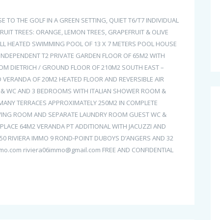
O THE GOLF IN A GREEN SETTING, QUIET T6/T7 INDIVIDUAL
RUIT TREES: ORANGE, LEMON TREES, GRAPEFRUIT & OLIVE
BALL HEATED SWIMMING POOL OF 13 X 7 METERS POOL HOUSE
 INDEPENDENT T2 PRIVATE GARDEN FLOOR OF 65M2 WITH
ROM DIETRICH / GROUND FLOOR OF 210M2 SOUTH EAST –
 VERANDA OF 20M2 HEATED FLOOR AND REVERSIBLE AIR
& WC AND 3 BEDROOMS WITH ITALIAN SHOWER ROOM &
 MANY TERRACES APPROXIMATELY 250M2 IN COMPLETE
DIVING ROOM AND SEPARATE LAUNDRY ROOM GUEST WC &
LACE 64M2 VERANDA PT ADDITIONAL WITH JACUZZI AND
550 RIVIERA IMMO 9 ROND-POINT DUBOYS D’ANGERS AND 32
mo.com riviera06immo@gmail.com FREE AND CONFIDENTIAL