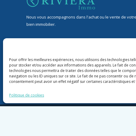
Nous vous accompagnons dans l'achat ou le vente de votr
bien immobilier.
32 Avenue Jean de Lattre de Tassigny, 06400 Cannes
9 rond-point Duboys d’Angers, 06400 Cannes
Pour offrir les meilleures expériences, nous utilisons des technologies tel
pour stocker et/ou accéder aux informations des appareils. Le fait de con
+33 06 76 88 43 22
technologies nous permettra de traiter des données telles que le compo
navigation ou les ID uniques sur ce site. Le fait de ne pas consentir ou de 
riviera06immo@gmail.com
consentement peut avoir un effet négatif sur certaines caractéristiques et 
Politique de cookies
2020-202