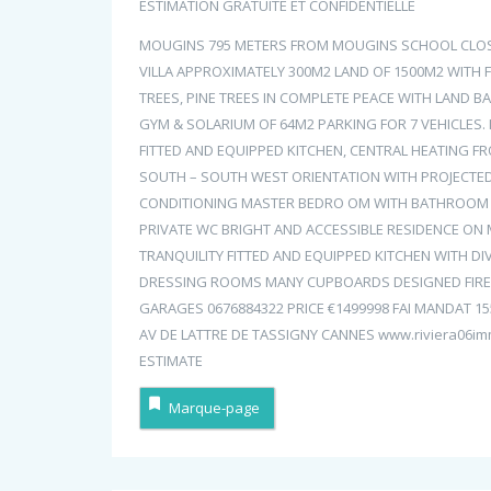
ESTIMATION GRATUITE ET CONFIDENTIELLE
MOUGINS 795 METERS FROM MOUGINS SCHOOL CLOSE T
VILLA APPROXIMATELY 300M2 LAND OF 1500M2 WITH F
TREES, PINE TREES IN COMPLETE PEACE WITH LAND 
GYM & SOLARIUM OF 64M2 PARKING FOR 7 VEHICLES.
FITTED AND EQUIPPED KITCHEN, CENTRAL HEATING F
SOUTH – SOUTH WEST ORIENTATION WITH PROJECTED
CONDITIONING MASTER BEDRO OM WITH BATHROOM 
PRIVATE WC BRIGHT AND ACCESSIBLE RESIDENCE ON
TRANQUILITY FITTED AND EQUIPPED KITCHEN WITH 
DRESSING ROOMS MANY CUPBOARDS DESIGNED FIREP
GARAGES 0676884322 PRICE €1499998 FAI MANDAT 1
AV DE LATTRE DE TASSIGNY CANNES www.riviera06im
ESTIMATE
Marque-page