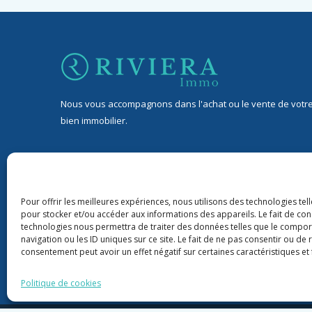
Nous vous accompagnons dans l'achat ou le vente de votr
bien immobilier.
32 Avenue Jean de Lattre de Tassigny, 06400 Cannes
9 rond-point Duboys d’Angers, 06400 Cannes
Pour offrir les meilleures expériences, nous utilisons des technologies tel
pour stocker et/ou accéder aux informations des appareils. Le fait de con
+33 06 76 88 43 22
technologies nous permettra de traiter des données telles que le compo
navigation ou les ID uniques sur ce site. Le fait de ne pas consentir ou de 
riviera06immo@gmail.com
consentement peut avoir un effet négatif sur certaines caractéristiques et 
Politique de cookies