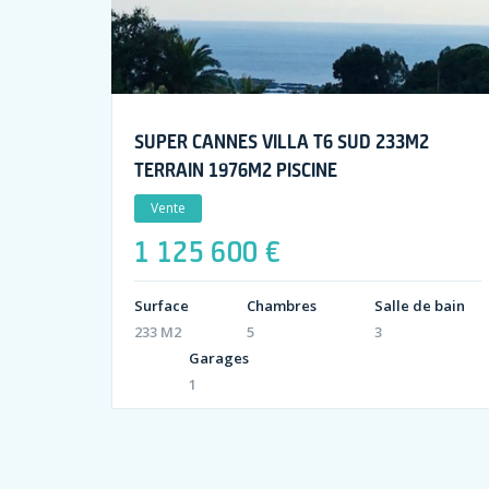
SUPER CANNES VILLA T6 SUD 233M2
TERRAIN 1976M2 PISCINE
Vente
1 125 600 €
Surface
Chambres
Salle de bain
233 M2
5
3
Garages
1