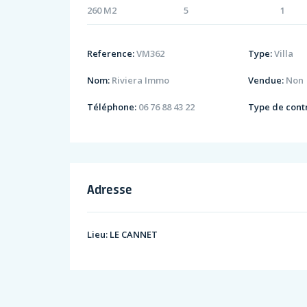
260 M2
5
1
Reference:
VM362
Type:
Villa
Nom:
Riviera Immo
Vendue:
Non
Téléphone:
06 76 88 43 22
Type de contr
Adresse
Lieu:
LE CANNET