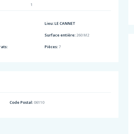
1
Lieu:
LE CANNET
Surface entière:
260 M2
ats:
Pièces:
7
Code Postal:
06110