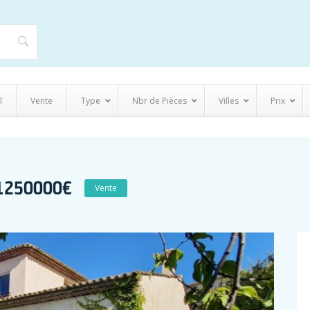
l
Vente
Type
Nbr de Pièces
Villes
Prix
1250000€
Vente