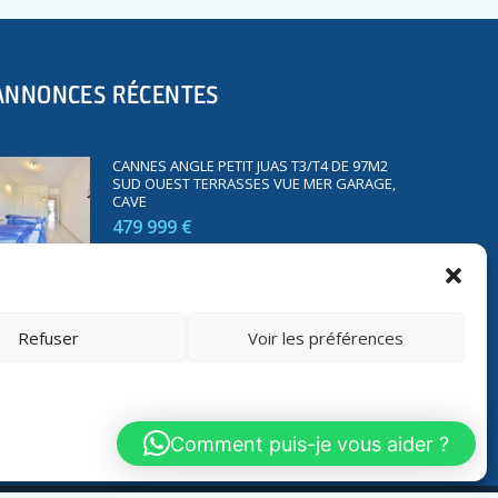
ANNONCES RÉCENTES
CANNES ANGLE PETIT JUAS T3/T4 DE 97M2
SUD OUEST TERRASSES VUE MER GARAGE,
CAVE
479 999 €
SAINT RAPHAËL BORD DE MER T2 DE 45M2
VUE MER TERRASSE PARKING
Refuser
Voir les préférences
350 000 €
Comment puis-je vous aider ?