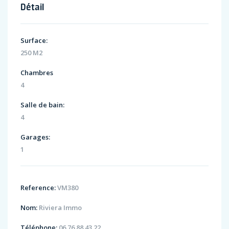
Détail
Surface:
250 M2
Chambres
4
Salle de bain:
4
Garages:
1
Reference:
VM380
Nom:
Riviera Immo
Téléphone:
06 76 88 43 22