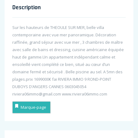
Description
Sur les hauteurs de THEOULE SUR MER, belle villa
contemporaine avec vue mer panoramique. Décoration
raffinée, grand séjour avec vue mer , 3 chambres de maître
avec salle de bains et dressing, cuisine américaine équipée
haut de gamme.Un appartement indépendant calme et
ensoleillé vient complété ce bien, situé au cœur d’un
domaine fermé et sécurisé . Belle piscine au sel. A 5mn des
plages.prix 1699000€ fai RIVIERA IMMO 9 ROND-POINT
DUBOYS D’ANGERS CANNES 0603045054
riviera06immo@gmail.com www.riviera06immo.com
Marque-page