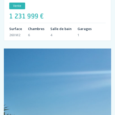
Vente
1 231 999 €
Surface
Chambres
Salle de bain
Garages
260 M2
6
4
1