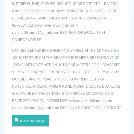
INTERIEUR. FAIBLE LOYER BEAUCOUP DE POTENTIEL. RIVIERA
IMMO 9 ROND-POINT DUBOYS D’ANGERS & 32 AV DE LATTRE
DE TASSIGNY CANNES MANDAT 1650 PRIX 299900€ FAI
0676884322 www.riviera06immo.com
riviera06immo@gmail.com ESTIMATION GRATUITE ET
CONFIDENTIELLE
CANNES CENTER IN A SHOPPING STREET IN THE CITY CENTER
100 METERS FROM THE BEACHES BUSINESS RESTAURANT OF
120M2 WITH EXTRACTION 10 LINEAR METERS OF SHOWCASES
VERY NICE TERRACE. CAPACITY OF 170 PLACES OR 125 PLACES
OUTSIDE AND 45 PLACES INSIDE. LOW RENT LOTS OF
POTENTIAL. RIVIERA IMMO 9 ROND-POINT DUBOYS D’ANGERS
& 32 AV DE LATTRE DE TASSIGNY CANNES MANDATE 1650
PRICE 299900 € FAI. 0676884322 www.riviera06immo.com
riviera06immo@gmail.com FREE AND CONFIDENTIAL ESTIMATE
Marque-page