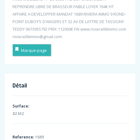
REPRENDRE LIBRE DE BRASSEUR FAIBLE LOYER 764€ HT
AFFAIRE A DEVELOPPER MANDAT 1689 RIVIERA IMMO 9 ROND-
POINT DUBOY’S D’ANGERS ET 32 AV DE LATTRE DE TASSIGNY
TEDDY 0673955792 PRIX 112000€ FAI www.riviera06immo.com
riviera06immo@gmail.com
Marque-page
Détail
Surface:
82 M2
Reference:
1689