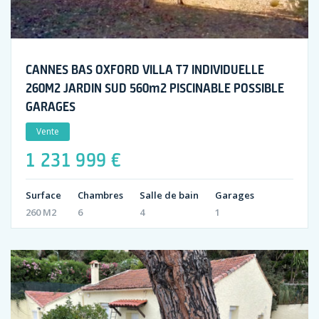
CANNES BAS OXFORD VILLA T7 INDIVIDUELLE
260M2 JARDIN SUD 560m2 PISCINABLE POSSIBLE
GARAGES
Vente
1 231 999 €
Surface
Chambres
Salle de bain
Garages
260 M2
6
4
1