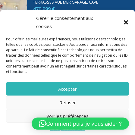
TERRASSES VUE MER GARAGE, CAVE
479 999 €
Gérer le consentement aux
cookies
SAINT RAPHAËL BORD DE MER T2 DE 45M2 VUE MER
TERRASSE PARKING
Pour offrir les meilleures expériences, nous utilisons des technologies
telles que les cookies pour stocker et/ou accéder aux informations des
350 000 €
appareils. Le fait de consentir à ces technologies nous permettra de
traiter des données telles que le comportement de navigation ou les ID
uniques sur ce site. Le fait de ne pas consentir ou de retirer son
consentement peut avoir un effet négatif sur certaines caractéristiques
et fonctions.
Accepter
Refuser
Voir les préférences
2020-2023 Riviera Immo - Tous Droits réservés -
Mentions Légales
Comment puis-je vous aider ?
Politique de cookies