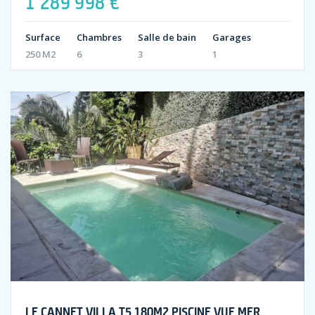
1 289 998 €
Surface
Chambres
Salle de bain
Garages
250 M2
6
3
1
LE CANNET VILLA T5 180M2 PISCINE VUE MER