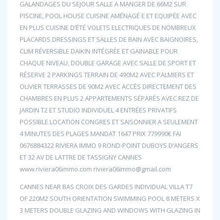
GALANDAGES DU SEJOUR SALLE A MANGER DE 66M2 SUR
PISCINE, POOL HOUSE CUISINE AMÉNAGÉ E ET EQUIPÉE AVEC
EN PLUS CUISINE D’ÉTÉ VOLETS ELECTRIQUES DE NOMBREUX
PLACARDS DRESSINGS ET SALLES DE BAIN AVEC BAIGNOIRES,
CLIM RÉVERSIBLE DAIKIN INTÉGRÉE ET GAINABLE POUR
CHAQUE NIVEAU, DOUBLE GARAGE AVEC SALLE DE SPORT ET
RÉSERVE 2 PARKINGS TERRAIN DE 490M2 AVEC PALMIERS ET
OLIVIER TERRASSES DE 90M2 AVEC ACCÈS DIRECTEMENT DES
CHAMBRES EN PLUS 2 APPARTEMENTS SÉPARÉS AVEC REZ DE
JARDIN T2 ET STUDIO INDIVIDUEL 4 ENTRÉES PRIVATIFS
POSSIBLE LOCATION CONGRES ET SAISONNIER A SEULEMENT
4 MINUTES DES PLAGES MANDAT 1647 PRIX 779990€ FAI
0676884322 RIVIERA IMMO 9 ROND-POINT DUBOYS D’ANGERS
ET 32 AV DE LATTRE DE TASSIGNY CANNES
www.riviera06immo.com riviera06immo@gmail.com
CANNES NEAR BAS CROIX DES GARDES INDIVIDUAL VILLA T7
OF 220M2 SOUTH ORIENTATION SWIMMING POOL 8 METERS X
3 METERS DOUBLE GLAZING AND WINDOWS WITH GLAZING IN