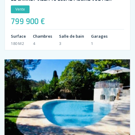
Vente
799 900 €
Surface
Chambres
Salle de bain
Garages
180 M2
4
3
1