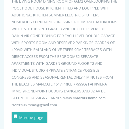
THE LIVING ROOM DINING ROOM OF 66M2 OVERLOOKING THE
POOL POOL HOUSE KITCHEN FITTED AND EQUIPPED WITH
ADDITIONAL KITCHEN SUMMER ELECTRIC SHUTTERS
NUMEROUS CUPBOARDS DRESSING ROOM AND BATHROOMS
WITH BATHTUBS INTEGRATED AND DUCTED REVERSIBLE
DAIKIN AIR CONDITIONING FOR EACH LEVEL DOUBLE GARAGE
WITH SPORTS ROOM AND RESERVE 2 PARKINGS GARDEN OF
490M2 WITH PALM AND OLIVE TREES 90M2 TERRACES WITH
DIRECT ACCESS FROM THE BEDROOMS2 SEPARATE
APARTMENTS WITH GARDEN GROUND FLOOR T2 AND
INDIVIDUAL STUDIO 4 PRIVATE ENTRANCE POSSIBLE
CONGRESS AND SEASONAL RENTAL ONLY 4 MINUTES FROM
THE BEACHES MANDATE 1647 PRICE 779990€ FAI RIVIERA
IMMO 9 ROND-POINT DUBOYS D’ANGERS AND 32 AV DE
LATTRE DE TASSIGNY CANNES www.riviera06immo.com
riviera06immo@gmail.com
Marque-page