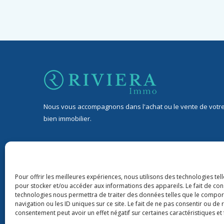
Nous vous accompagnons dans l'achat ou le vente de votr
bien immobilier.
32 Avenue Jean de Lattre de Tassigny, 06400 Cannes
9 rond-point Duboys d’Angers, 06400 Cannes
Pour offrir les meilleures expériences, nous utilisons des technologies tel
pour stocker et/ou accéder aux informations des appareils. Le fait de con
+33 06 76 88 43 22
technologies nous permettra de traiter des données telles que le compo
navigation ou les ID uniques sur ce site. Le fait de ne pas consentir ou de 
riviera06immo@gmail.com
consentement peut avoir un effet négatif sur certaines caractéristiques et 