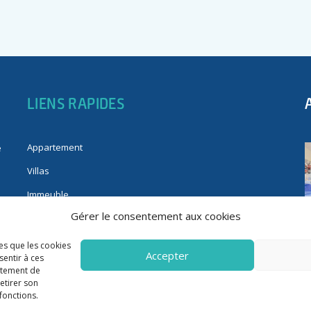
LIENS RAPIDES
Appartement
e
Villas
Immeuble
Gérer le consentement aux cookies
Fonds de commerce
Immobilier pro
les que les cookies
Accepter
sentir à ces
rtement de
retirer son
fonctions.