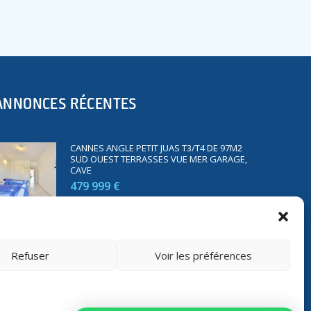
ANNONCES RÉCENTES
CANNES ANGLE PETIT JUAS T3/T4 DE 97M2
SUD OUEST TERRASSES VUE MER GARAGE,
CAVE
479 999 €
SAINT RAPHAËL BORD DE MER T2 DE 45M2
VUE MER TERRASSE PARKING
Refuser
Voir les préférences
350 000 €