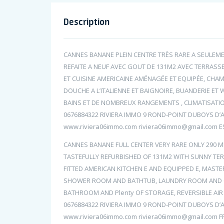
Description
CANNES BANANE PLEIN CENTRE TRÈS RARE A SEULEMEN
REFAITE A NEUF AVEC GOUT DE 131M2 AVEC TERRASS
ET CUISINE AMERICAINE AMÉNAGÉE ET EQUIPÉE, CHAM
DOUCHE A L’ITALIENNE ET BAIGNOIRE, BUANDERIE ET 
BAINS ET DE NOMBREUX RANGEMENTS , CLIMATISATIO
0676884322 RIVIERA IMMO 9 ROND-POINT DUBOYS D’
www.riviera06immo.com riviera06immo@gmail.com E
CANNES BANANE FULL CENTER VERY RARE ONLY 290 M
TASTEFULLY REFURBISHED OF 131M2 WITH SUNNY TER
FITTED AMERICAN KITCHEN E AND EQUIPPED E, MAS
SHOWER ROOM AND BATHTUB, LAUNDRY ROOM AND G
BATHROOM AND Plenty OF STORAGE, REVERSIBLE AIR
0676884322 RIVIERA IMMO 9 ROND-POINT DUBOYS D’
www.riviera06immo.com riviera06immo@gmail.com F