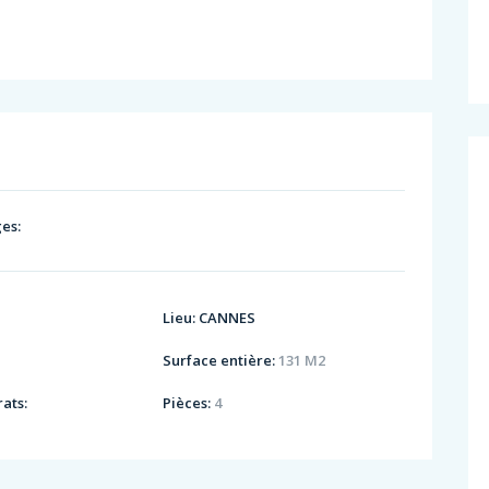
es:
Lieu:
CANNES
Surface entière:
131 M2
ats:
Pièces:
4