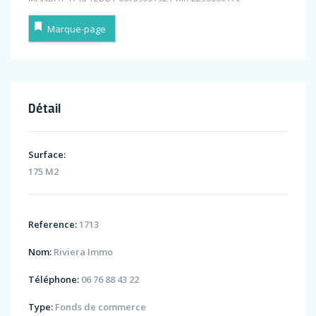
Marque-page
Détail
Surface:
175 M2
Reference:
1713
Nom:
Riviera Immo
Téléphone:
06 76 88 43 22
Type:
Fonds de commerce