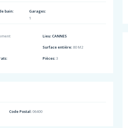
de bain:
Garages:
1
ement
Lieu:
CANNES
Surface entière:
80 M2
ats:
Pièces:
3
Code Postal:
06400