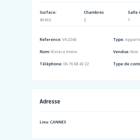
Surface:
Chambres
Salle 
80 M2
2
1
Reference:
VA2246
Type:
Appart
Nom:
Riviera Immo
Vendue:
Non
Téléphone:
06 76 88 43 22
Type de contr
Adresse
Lieu:
CANNES