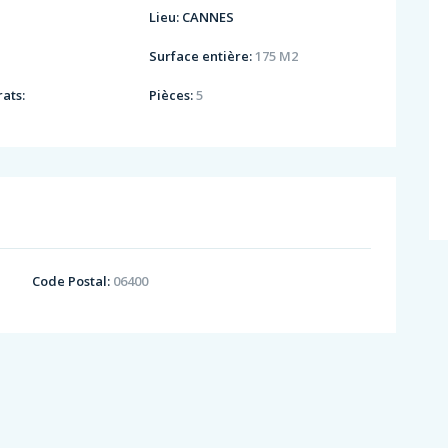
Lieu:
CANNES
Surface entière:
175 M2
ats:
Pièces:
5
Code Postal:
06400