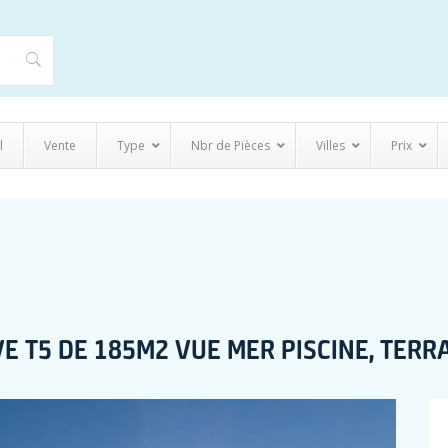
l
Vente
Type
Nbr de Pièces
Villes
Prix
VE T5 DE 185M2 VUE MER PISCINE, TER