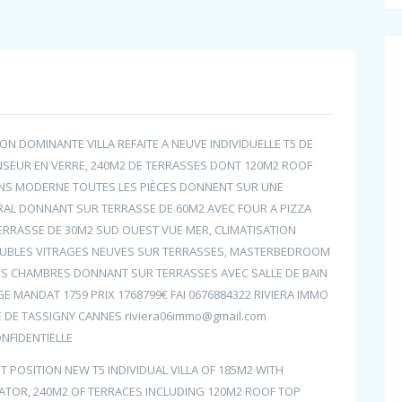
N DOMINANTE VILLA REFAITE A NEUVE INDIVIDUELLE T5 DE
NSEUR EN VERRE, 240M2 DE TERRASSES DONT 120M2 ROOF
IONS MODERNE TOUTES LES PIÈCES DONNENT SUR UNE
TRAL DONNANT SUR TERRASSE DE 60M2 AVEC FOUR A PIZZA
ERRASSE DE 30M2 SUD OUEST VUE MER, CLIMATISATION
 DOUBLES VITRAGES NEUVES SUR TERRASSES, MASTERBEDROOM
TRES CHAMBRES DONNANT SUR TERRASSES AVEC SALLE DE BAIN
GE MANDAT 1759 PRIX 1768799€ FAI 0676884322 RIVIERA IMMO
E DE TASSIGNY CANNES riviera06immo@gmail.com
NFIDENTIELLE
 POSITION NEW T5 INDIVIDUAL VILLA OF 185M2 WITH
ATOR, 240M2 OF TERRACES INCLUDING 120M2 ROOF TOP