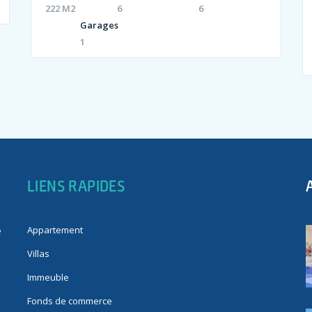
222 M2
6
6
Garages
1
LIENS RAPIDES
Appartement
e
Villas
Immeuble
Fonds de commerce