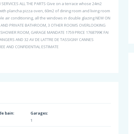
ERVICES ALL THE PARTS Give on a terrace whose 24m2
 with plancha pizza oven, 60m2 of dining room and living room
e air conditioning, all the windows in double glazing NEW ON
 AND PRIVATE BATHROOM, 3 OTHER ROOMS OVERLOOKING
SHOWER ROOM, GARAGE MANDATE 1759 PRICE 1768799€ FAI
 ANGERS AND 32 AV DE LATTRE DE TASSIGNY CANNES
REE AND CONFIDENTIAL ESTIMATE
de bain:
Garages:
1