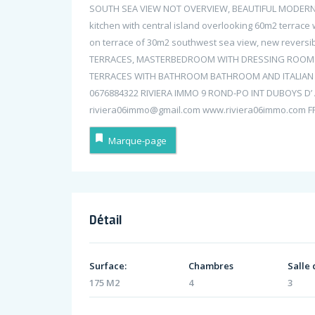
SOUTH SEA VIEW NOT OVERVIEW, BEAUTIFUL MODERN S
kitchen with central island overlooking 60m2 terrace
on terrace of 30m2 southwest sea view, new reversibl
TERRACES, MASTERBEDROOM WITH DRESSING ROOM
TERRACES WITH BATHROOM BATHROOM AND ITALIAN 
0676884322 RIVIERA IMMO 9 ROND-PO INT DUBOYS D’
riviera06immo@gmail.com www.riviera06immo.com F
Marque-page
Détail
Surface:
Chambres
Salle 
175 M2
4
3