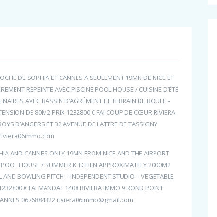
OCHE DE SOPHIA ET CANNES A SEULEMENT 19MN DE NICE ET
IÈREMENT REPEINTE AVEC PISCINE POOL HOUSE / CUISINE D’ÉTÉ
ENAIRES AVEC BASSIN D’AGRÉMENT ET TERRAIN DE BOULE –
TENSION DE 80M2 PRIX 1232800 € FAI COUP DE CŒUR RIVIERA
OYS D’ANGERS ET 32 AVENUE DE LATTRE DE TASSIGNY
riviera06immo.com
PHIA AND CANNES ONLY 19MN FROM NICE AND THE AIRPORT
OL POOL HOUSE / SUMMER KITCHEN APPROXIMATELY 2000M2
L AND BOWLING PITCH – INDEPENDENT STUDIO – VEGETABLE
1232800 € FAI MANDAT 1408 RIVIERA IMMO 9 ROND POINT
CANNES 0676884322 riviera06immo@gmail.com