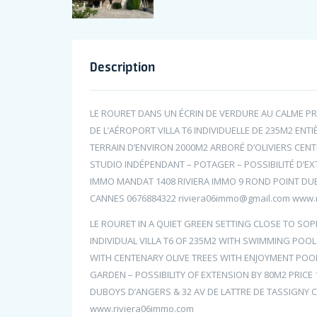
Description
LE ROURET DANS UN ÉCRIN DE VERDURE AU CALME PR
DE L’AÉROPORT VILLA T6 INDIVIDUELLE DE 235M2 ENT
TERRAIN D’ENVIRON 2000M2 ARBORÉ D’OLIVIERS CENT
STUDIO INDÉPENDANT – POTAGER – POSSIBILITÉ D’EX
IMMO MANDAT 1408 RIVIERA IMMO 9 ROND POINT DUB
CANNES 0676884322 riviera06immo@gmail.com www.
LE ROURET IN A QUIET GREEN SETTING CLOSE TO SO
INDIVIDUAL VILLA T6 OF 235M2 WITH SWIMMING PO
WITH CENTENARY OLIVE TREES WITH ENJOYMENT POO
GARDEN – POSSIBILITY OF EXTENSION BY 80M2 PRICE 
DUBOYS D’ANGERS & 32 AV DE LATTRE DE TASSIGNY 
www.riviera06immo.com