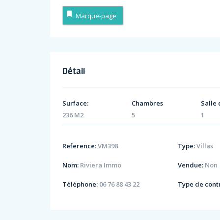
Marque-page
Détail
Surface:
Chambres
Salle 
236 M2
5
1
Reference:
VM398
Type:
Villas
Nom:
Riviera Immo
Vendue:
Non
Téléphone:
06 76 88 43 22
Type de contr