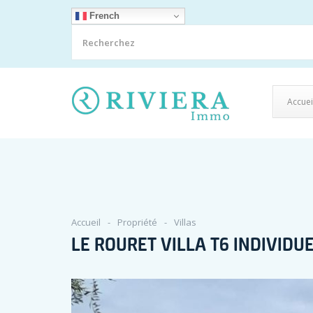
French
Accuei
Accueil
Propriété
Villas
LE ROURET VILLA T6 INDIVID