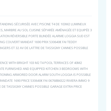
TANDING SÉCURISÉE AVEC PISCINE T4 DE 103M2 LUMINEUX
ES, MARBRE AU SOL CUISINE SÉPARÉE AMÉNAGÉE ET EQUIPÉE 3
SATION RÉVERSIBLE PORTE BLINDÉE ALARME LOGGIA SUD EST
NG COUVERT MANDAT 1690 PRIX 530640€ FAI TEDDY
ANGERS ET 32 AV DE LATTRE DE TASSIGNY CANNES POSSIBLE
DENCE WITH BRIGHT 103 M2 T4 POOL TERRACES OF 40M2
RATE FURNISHED AND EQUIPPED KITCHEN 3 BEDROOMS WITH
ITIONING ARMORED DOOR ALARM SOUTH LOGGIA IS POSSIBLE
ATE 1690 PRICE 530640€ FAI 0676884322 RIVIERA IMMO 9
E DE TASSIGNY CANNES POSSIBLE GARAGE EXTRA PRICE