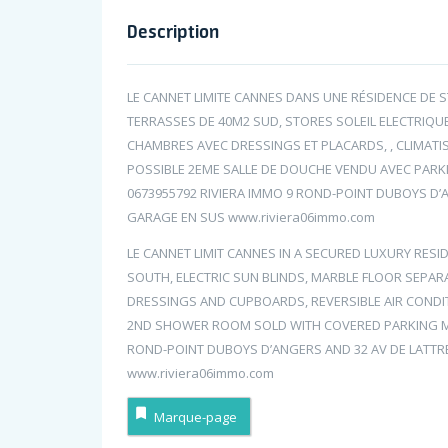
Description
LE CANNET LIMITE CANNES DANS UNE RÉSIDENCE DE S
TERRASSES DE 40M2 SUD, STORES SOLEIL ELECTRIQU
CHAMBRES AVEC DRESSINGS ET PLACARDS, , CLIMATI
POSSIBLE 2EME SALLE DE DOUCHE VENDU AVEC PARKI
0673955792 RIVIERA IMMO 9 ROND-POINT DUBOYS D’
GARAGE EN SUS www.riviera06immo.com
LE CANNET LIMIT CANNES IN A SECURED LUXURY RESI
SOUTH, ELECTRIC SUN BLINDS, MARBLE FLOOR SEPA
DRESSINGS AND CUPBOARDS, REVERSIBLE AIR COND
2ND SHOWER ROOM SOLD WITH COVERED PARKING MAND
ROND-POINT DUBOYS D’ANGERS AND 32 AV DE LATTR
www.riviera06immo.com
Marque-page