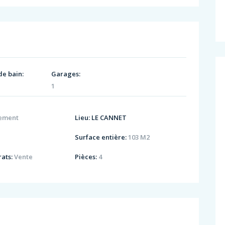
de bain:
Garages:
1
ement
Lieu:
LE CANNET
Surface entière:
103 M2
ats:
Vente
Pièces:
4