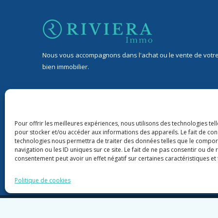
Nous vous accompagnons dans l'achat ou le vente de votr
bien immobilier.
32 Avenue Jean de Lattre de Tassigny, 06400 Cannes
9 rond-point Duboys d’Angers, 06400 Cannes
Pour offrir les meilleures expériences, nous utilisons des technologies tel
pour stocker et/ou accéder aux informations des appareils. Le fait de con
+33 06 76 88 43 22
technologies nous permettra de traiter des données telles que le compo
navigation ou les ID uniques sur ce site. Le fait de ne pas consentir ou de 
riviera06immo@gmail.com
consentement peut avoir un effet négatif sur certaines caractéristiques et 
Politique de cookies