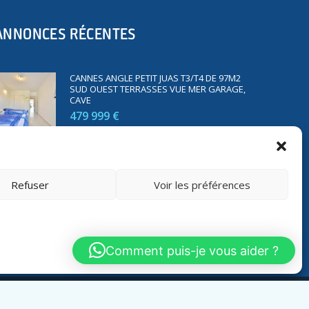
ANNONCES RÉCENTES
CANNES ANGLE PETIT JUAS T3/T4 DE 97M2
SUD OUEST TERRASSES VUE MER GARAGE,
CAVE
479 999 €
SAINT RAPHAËL BORD DE MER T2 DE 45M2
VUE MER TERRASSE PARKING
Refuser
Voir les préférences
350 000 €
Comment puis-je vous aider ?