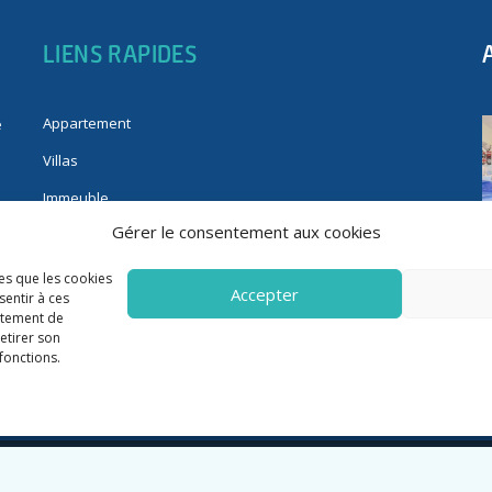
LIENS RAPIDES
Appartement
e
Villas
Immeuble
Gérer le consentement aux cookies
Fonds de commerce
Immobilier pro
les que les cookies
Accepter
sentir à ces
rtement de
retirer son
fonctions.