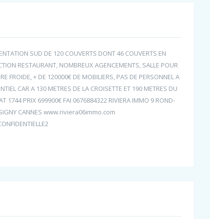
ENTATION SUD DE 120 COUVERTS DONT 46 COUVERTS EN
RACTION RESTAURANT, NOMBREUX AGENCEMENTS, SALLE POUR
E FROIDE, + DE 120000€ DE MOBILIERS, PAS DE PERSONNEL A
TIEL CAR A 130 METRES DE LA CROISETTE ET 190 METRES DU
T 1744 PRIX 699900€ FAI 0676884322 RIVIERA IMMO 9 ROND-
SSIGNY CANNES www.riviera06immo.com
CONFIDENTIELLE2