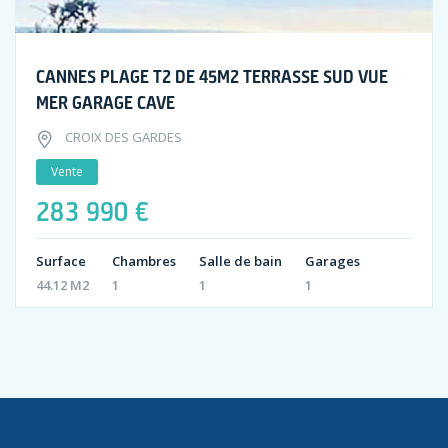
CANNES PLAGE T2 DE 45M2 TERRASSE SUD VUE
MER GARAGE CAVE
CROIX DES GARDES
Vente
283 990 €
Surface
Chambres
Salle de bain
Garages
44.12 M2
1
1
1