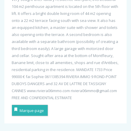
104 m2 penthouse apartment is located on the 5th floor with
lift. It offers a bright double living room of 44 m2 opening
onto a 22 m2 terrace facing south with sea view. It also has
an equipped kitchen, a master suite with shower and toilets
also opening onto the terrace. A second bedroom is also
available with a separate bathroom (possibility of creating a
third bedroom easily). A large garage with motorized door
and cellar. Sought-after area at the bottom of Montfleury,
Banane limit, close to all amenities, shops and rue d’Antibes,
residential parking in the residence. MANDATE 1733 Price
99000 € fai Sophie 0611385394 RIVIERA IMMO 9 ROND-POINT
DUBOYS DANGERS and 32 AV DE LATTRE DE TASSIGNY
CANNES www.riviera06immo.com riviera06immo@gmail.com
FREE AND CONFIDENTIAL ESTIMATE
Marque-page