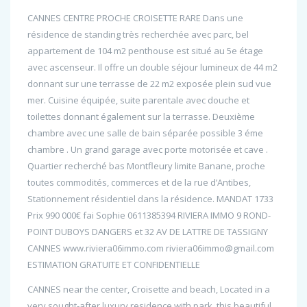
CANNES CENTRE PROCHE CROISETTE RARE Dans une
résidence de standing très recherchée avec parc, bel
appartement de 104 m2 penthouse est situé au 5e étage
avec ascenseur. Il offre un double séjour lumineux de 44 m2
donnant sur une terrasse de 22 m2 exposée plein sud vue
mer. Cuisine équipée, suite parentale avec douche et
toilettes donnant également sur la terrasse. Deuxième
chambre avec une salle de bain séparée possible 3 éme
chambre . Un grand garage avec porte motorisée et cave .
Quartier recherché bas Montfleury limite Banane, proche
toutes commodités, commerces et de la rue d’Antibes,
Stationnement résidentiel dans la résidence. MANDAT 1733
Prix 990 000€ fai Sophie 0611385394 RIVIERA IMMO 9 ROND-
POINT DUBOYS DANGERS et 32 AV DE LATTRE DE TASSIGNY
CANNES www.riviera06immo.com riviera06immo@gmail.com
ESTIMATION GRATUITE ET CONFIDENTIELLE
CANNES near the center, Croisette and beach, Located in a
very sought-after luxury residence with park, this beautiful