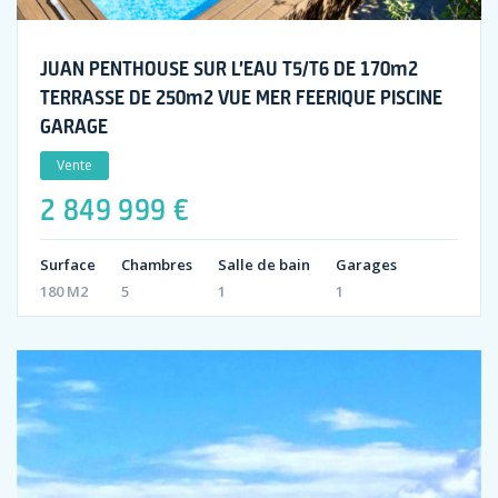
JUAN PENTHOUSE SUR L’EAU T5/T6 DE 170m2
TERRASSE DE 250m2 VUE MER FEERIQUE PISCINE
GARAGE
Vente
2 849 999 €
Surface
Chambres
Salle de bain
Garages
180 M2
5
1
1