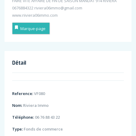
FAIRE VITE AFFAIRE DE FIN DE SAISON MANDAT 914 RIVIERA
0676884322 riviera06immo@gmail.com
www.riiviera06immo.com
Marque-page
Détail
Reference:
VF080
Nom:
Riviera Immo
Téléphone:
06 76 88 43 22
Type:
Fonds de commerce