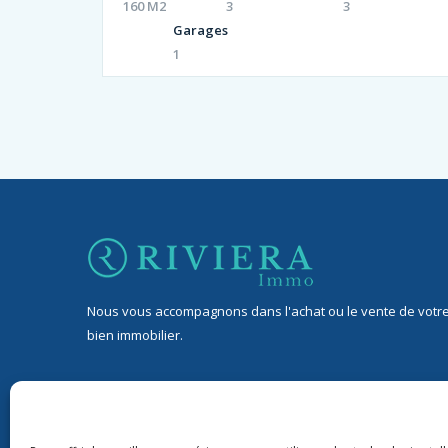
160 M2
3
3
Garages
1
Nous vous accompagnons dans l'achat ou le vente de votr
bien immobilier.
32 Avenue Jean de Lattre de Tassigny, 06400 Cannes
9 rond-point Duboys d’Angers, 06400 Cannes