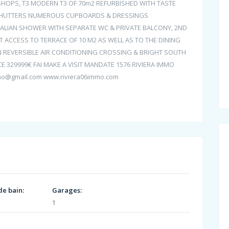
SHOPS, T3 MODERN T3 OF 70m2 REFURBISHED WITH TASTE
 SHUTTERS NUMEROUS CUPBOARDS & DRESSINGS
LIAN SHOWER WITH SEPARATE WC & PRIVATE BALCONY, 2ND
ACCESS TO TERRACE OF 10 M2 AS WELL AS TO THE DINING
N REVERSIBLE AIR CONDITIONING CROSSING & BRIGHT SOUTH
 329999€ FAI MAKE A VISIT MANDATE 1576 RIVIERA IMMO
mo@gmail.com www.riviera06immo.com
de bain:
Garages:
1