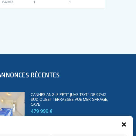
64 M2
1
1
ANNONCES RÉCENTES
CANNES ANGLE PETIT JUAS T3/T4 DE 97M2
SUD OUEST TERRASSES VUE MER GARAGE,
CAVE
479 999 €
SAINT RAPHAËL BORD DE MER T2 DE 45M2
VUE MER TERRASSE PARKING