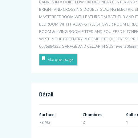
CANNES IN A QUIET LOW OXFORD NEAR CENTER AND 
BRIGHT AND CROSSING DOUBLE GLAZING ELECTRIC
MASTERBEDROOM WITH BATHROOM BATHTUB AND ITA
BEDROOM WITH ITALIAN-STYLE SHOWER ROOM DIRECT 
ROOM & LIVING ROOM FITTED AND EQUIPPED KITCHE
WEST IN THE GREENERY IN COMPLETE QUIETNESS PRICE
0676884322 GARAGE AND CELLAR IN SUS riviera06im
Marque-page
Détail
Surface:
Chambres
Salle 
72 M2
2
1