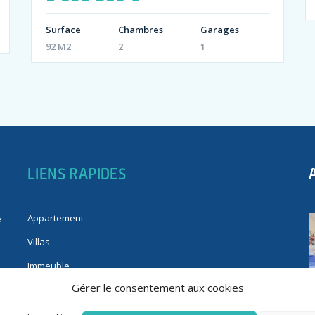
Surface
Chambres
Garages
92 M2
2
1
LIENS RAPIDES
Appartement
e
Villas
Immeuble
Gérer le consentement aux cookies
Fonds de commerce
Immobilier pro