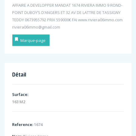
AFFAIRE A DEVELOPPER MANDAT 1674 RIVIERA IMMO 9 ROND-
POINT DUBOY’S D’ANGERS ET 32 AV DE LATTRE DE TASSIGNY
TEDDY 0673955792 PRIX 559000€ FAI www.riviera06immo.com
riviera06immo@gmail.com
Marque-page
Détail
Surface:
163 M2
Reference:
1674