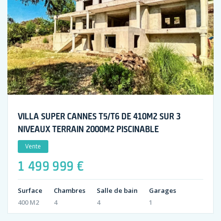
VILLA SUPER CANNES T5/T6 DE 410M2 SUR 3
NIVEAUX TERRAIN 2000M2 PISCINABLE
Vente
1 499 999 €
Surface
Chambres
Salle de bain
Garages
400 M2
4
4
1