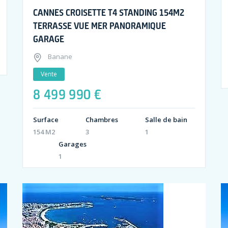
CANNES CROISETTE T4 STANDING 154M2
TERRASSE VUE MER PANORAMIQUE
GARAGE
Banane
Vente
8 499 990 €
Surface
Chambres
Salle de bain
154 M2
3
1
Garages
1