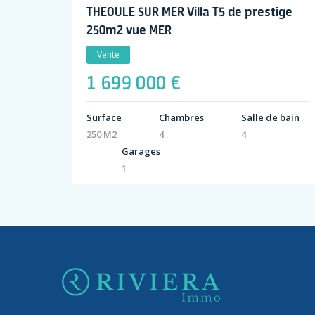
THEOULE SUR MER Villa T5 de prestige
250m2 vue MER
Vente
1 699 000 €
Surface
Chambres
Salle de bain
250 M2
4
4
Garages
1