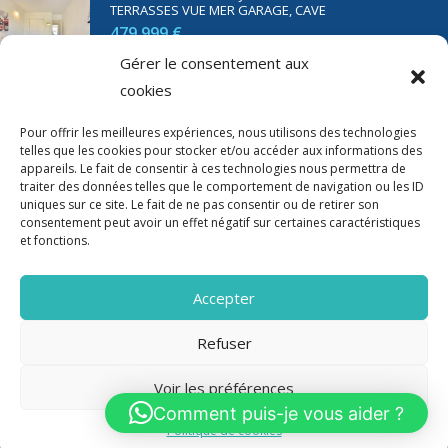
TERRASSES VUE MER GARAGE, CAVE
479 999 €
Gérer le consentement aux
cookies
SAINT RAPHAËL BORD DE MER T2 DE 45M2 VUE MER
TERRASSE PARKING
Pour offrir les meilleures expériences, nous utilisons des technologies
350 000 €
telles que les cookies pour stocker et/ou accéder aux informations des
appareils. Le fait de consentir à ces technologies nous permettra de
traiter des données telles que le comportement de navigation ou les ID
uniques sur ce site. Le fait de ne pas consentir ou de retirer son
consentement peut avoir un effet négatif sur certaines caractéristiques
et fonctions.
Accepter
Refuser
Voir les préférences
2020-2023 Riviera Immo - Tous Droits réservés -
Mentions Légales
Comment puis-je vous aider ?
Politique de cookies