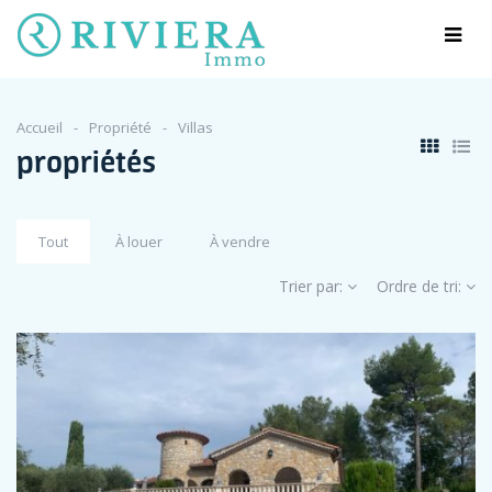
Accueil
Propriété
Villas
propriétés
Tout
À louer
À vendre
Trier par:
Ordre de tri: