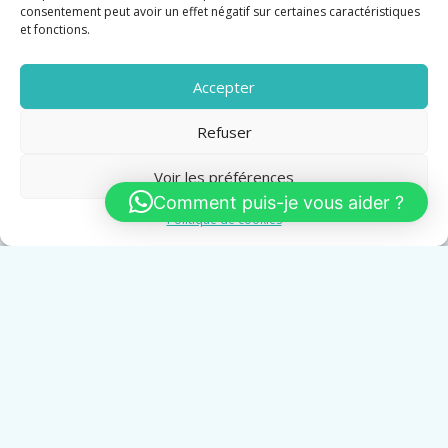
consentement peut avoir un effet négatif sur certaines caractéristiques
et fonctions.
Accepter
Refuser
Voir les préférences
Comment puis-je vous aider ?
Politique de cookies
CANNES VILLA REFAITE A NEUVE T5 DE 185M2 VUE
MER PISCINE, TERRASSES 240M2 GARAGE
Vente
1 768 799 €
Surface
Chambres
Salle de bain
Garages