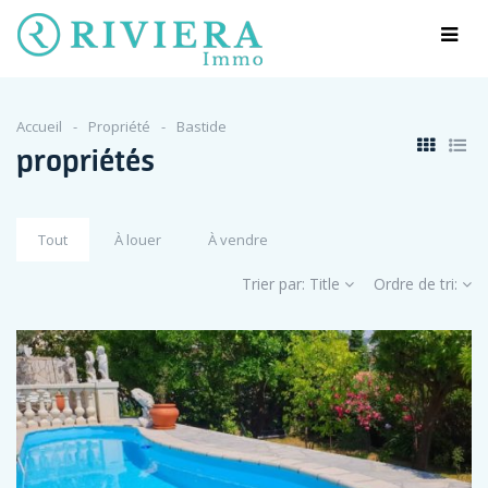
Accueil
Propriété
Bastide
propriétés
Tout
À louer
À vendre
Trier par:
Title
Ordre de tri: