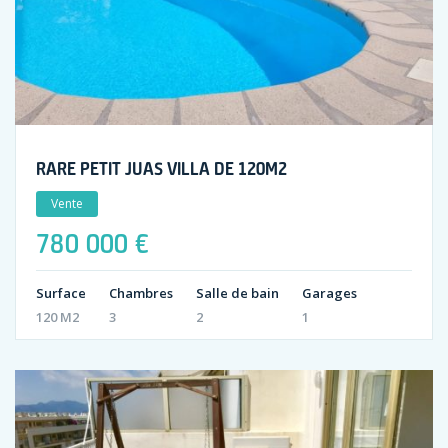
RARE PETIT JUAS VILLA DE 120M2
Vente
780 000 €
Surface
Chambres
Salle de bain
Garages
120 M2
3
2
1