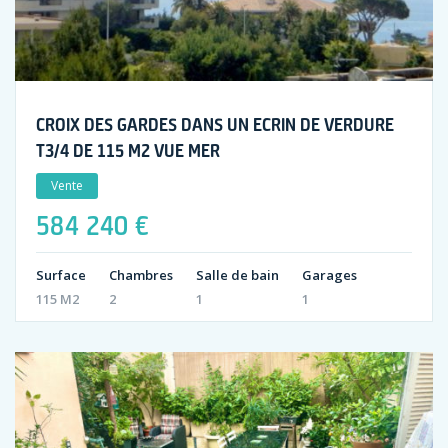
CROIX DES GARDES DANS UN ECRIN DE VERDURE
T3/4 DE 115 M2 VUE MER
Vente
584 240 €
Surface
Chambres
Salle de bain
Garages
115 M2
2
1
1