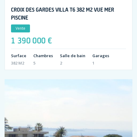
CROIX DES GARDES VILLA T6 382 M2 VUE MER
PISCINE
Vente
1 390 000 €
Surface
Chambres
Salle de bain
Garages
382 M2
5
2
1