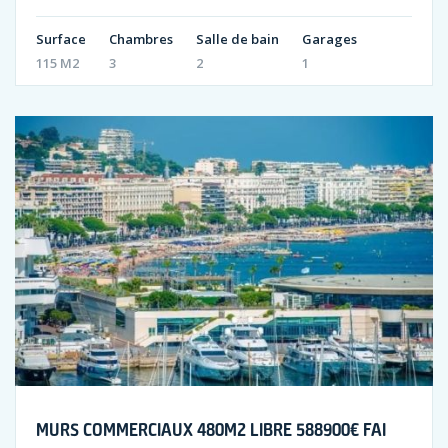
Surface
Chambres
Salle de bain
Garages
115 M2
3
2
1
MURS COMMERCIAUX 480M2 LIBRE 588900€ FAI